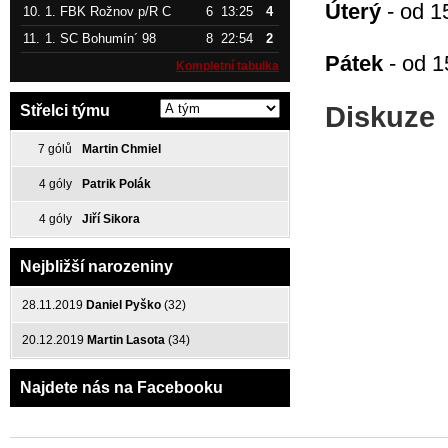
Úterý
- od 1
10.
1. FBK Rožnov p/R C
6
13:25
4
11.
1. SC Bohumín´ 98
8
22:54
2
Pátek
- od 1
Kompletní tabulka
Diskuze
Střelci týmu
7 gólů
Martin Chmiel
4 góly
Patrik Polák
4 góly
Jiří Sikora
Nejbližší narozeniny
28.11.2019
Daniel Pyško
(32)
20.12.2019
Martin Lasota
(34)
Najdete nás na Facebooku