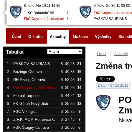
8. kolo, Ne 10.11 11:30
9. kolo, So 30.11 08:00
1. SC Bohumín´ 98
1
FbC Coyotes Jablunko
FbC Coyotes Jablunkov
1
PASKOV SAURIANS
Úvod
O klubu
Aktuality
Mužstva
Výsledky
Statisti
Tabulka
Úvod
/
Aktuality
Změna tr
1.
PASKOV SAURIANS
8
49:28
21
2.
Bazinga Ostrava
6
49:33
15
3.
RH Piving Ostrava
8
53:46
14
Datum: 07.10.2019
4.
FbC Coyotes Jablunkov
8
30:26
14
5.
Florbal Torpedo..
6
44:24
12
PO
6.
FK Gůfuň Nový Jičín
6
25:25
12
Zm
7.
FBC Vikings..
8
25:25
9
Nově
8.
Z.F.K. AQM Petrovice C
8
27:43
7
9.
FBK Štajgřy Ostrava
8
28:36
6