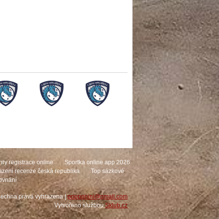
hry registrace online
Sportka online app 2026
sazeni recenze česká republika
Top sázkové
rovnání
šechna práva vyhrazena |
ppppppini@gmail.com
Vytvořeno službou
Sklub.cz