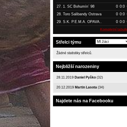
27.
1. SC Bohumín´ 98
0
0:0
28.
Toro Salibandy Ostrava
0
0:0
29.
S.K. P.E.M.A. OPAVA..
0
0:0
Kompletní tabul
Střelci týmu
Žádné statistiky střelců.
Nejbližší narozeniny
28.11.2019
Daniel Pyško
(32)
20.12.2019
Martin Lasota
(34)
Najdete nás na Facebooku