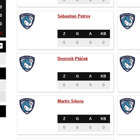
0
0
0
0
0
0
Sebastian Petrov
0
ka
Z
G
A
KB
0
0
0
0
Dominik Ptáček
Z
G
A
KB
0
0
0
0
Martin Sikora
Z
G
A
KB
0
0
0
0