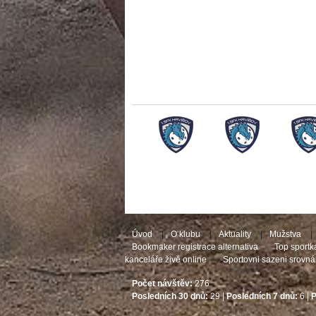
Úvod
|
O klubu
|
Aktuality
|
Mužstva
|
Bookmaker registrace alternativa
Top sportk
kanceláře živě online
Sportovni sazeni srovná
Počet návštěv:
276
Posledních 30 dnů:
29 |
Posledních 7 dnů:
6 |
P