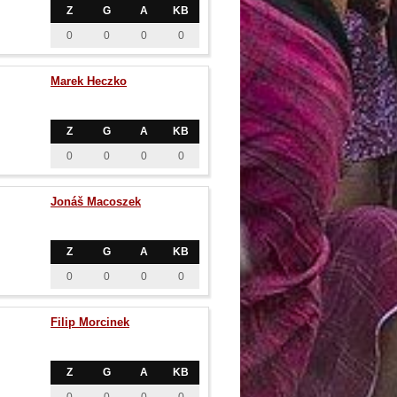
Z
G
A
KB
0
0
0
0
Marek Heczko
Z
G
A
KB
0
0
0
0
Jonáš Macoszek
Z
G
A
KB
0
0
0
0
Filip Morcinek
Z
G
A
KB