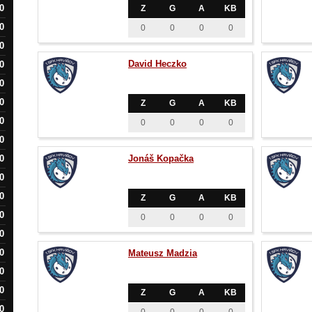
0
Z
G
A
KB
0
0
0
0
0
0
David Heczko
0
0
0
Z
G
A
KB
0
0
0
0
0
0
0
Jonáš Kopačka
0
0
Z
G
A
KB
0
0
0
0
0
0
0
Mateusz Madzia
0
0
Z
G
A
KB
0