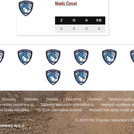
Matěj Čmiel
Z
G
A
KB
0
0
0
0
Výsledky
|
Statistiky
|
Galerie
|
Fan zóna
|
Partneři
Seriózní sazka 
a online registrace cz
Sázkové kanceláře alternativa cz
Nejlepší sportovni 
ní česká republika
Tip sport alternativa recenze
Nejlepší live sázky mobil s
© 2019 FbC Coyotes Jablunkov | V
oslední den:
4