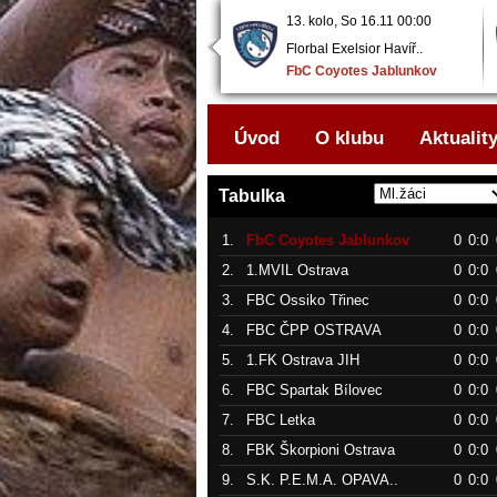
13. kolo, So 16.11 00:00
Florbal Exelsior Havíř..
FbC Coyotes Jablunkov
Úvod
O klubu
Aktualit
Tabulka
1.
FbC Coyotes Jablunkov
0
0:0
2.
1.MVIL Ostrava
0
0:0
3.
FBC Ossiko Třinec
0
0:0
4.
FBC ČPP OSTRAVA
0
0:0
5.
1.FK Ostrava JIH
0
0:0
6.
FBC Spartak Bílovec
0
0:0
7.
FBC Letka
0
0:0
8.
FBK Škorpioni Ostrava
0
0:0
9.
S.K. P.E.M.A. OPAVA..
0
0:0