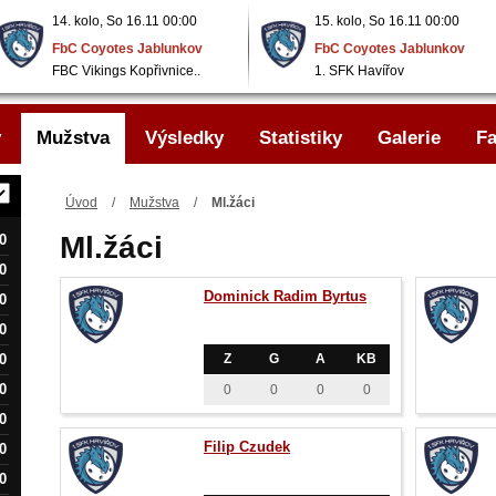
14. kolo, So 16.11 00:00
15. kolo, So 16.11 00:00
FbC Coyotes Jablunkov
FbC Coyotes Jablunkov
FBC Vikings Kopřivnice..
1. SFK Havířov
y
Mužstva
Výsledky
Statistiky
Galerie
Fa
Úvod
/
Mužstva
/
Ml.žáci
Ml.žáci
0
0
Dominick Radim Byrtus
0
0
0
Z
G
A
KB
0
0
0
0
0
0
Filip Czudek
0
0