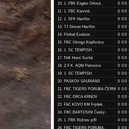
10.
1. FBK Eagles Orlová..
0
0:0
11.
1. FBC Karviná
0
0:0
12.
1. SFK Havířov
0
0:0
13.
TJ Slovan Havířov
0
0:0
14.
Florbal Exelsior..
0
0:0
15.
FBC Vikings Kopřivnice
0
0:0
16.
1. SC TEMPISH..
0
0:0
17.
FbK Horní Suchá
0
0:0
18.
Z.F.K. AQM Petrovice
0
0:0
19.
1. SC TEMPISH..
0
0:0
20.
PASKOV SAURIANS
0
0:0
21.
FBC TIGERS PORUBA ČERNÍ
0
0:0
22.
FBC ORCA KRNOV
0
0:0
23.
FbC KOVO KM Frýdek..
0
0:0
24.
FBC BARTOSINI Český..
0
0:0
25.
1. FBK Rožnov p/R
0
0:0
26.
FBC TIGERS PORUBA..
0
0:0