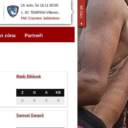
16. kolo, So 16.11 00:00
17. kolo, So 30.11 00:00
Ml.žáci
1. SC TEMPISH Vítkovic..
FbC Coyotes Jablunkov
FbC Coyotes Jablunkov
FBC Letka
n zóna
Partneři
Matěj Bělánek
Z
G
A
KB
0
0
0
0
Samuel Gargoš