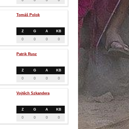
0
0
0
0
Tomáš Polok
Z
G
A
KB
0
0
0
0
Patrik Rusz
Z
G
A
KB
0
0
0
0
Vojtěch Szkandera
Z
G
A
KB
0
0
0
0