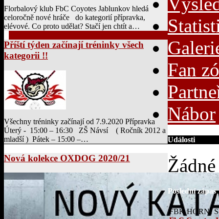
Výsle
Florbalový klub FbC Coyotes Jablunkov hledá
celoročně nové hráče do kategorií přípravka,
Statist
elévové. Co proto udělat? Stačí jen chtít a…
Galeri
Příští týden začínají tréninky všech
kategorii !!
Fan z
Partne
Nábor
Všechny tréninky začínají od 7.9.2020 Přípravka
Úterý - 15:00 – 16:30 ZŠ Návsí ( Ročník 2012 a
mladší ) Pátek – 15:00 –…
Události
Nová kolekce OXDOG 2020/21
Žádné 
Poslední zápas
FBK HORNÍ 