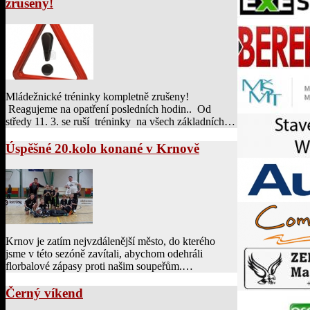
zrušeny!
Mládežnické tréninky kompletně zrušeny!
Reagujeme na opatření posledních hodin.. Od
středy 11. 3. se ruší tréninky na všech základních…
Úspěšné 20.kolo konané v Krnově
Krnov je zatím nejvzdálenější město, do kterého
jsme v této sezóně zavítali, abychom odehráli
florbalové zápasy proti našim soupeřům.…
Černý víkend