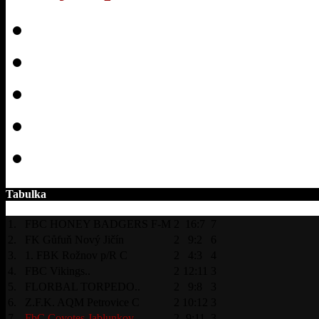
Tabulka
1.
FBC HONEY BADGERS F-M
2
16:7
7
2.
FK Gůfuň Nový Jičín
2
9:2
6
3.
1. FBK Rožnov p/R C
2
4:3
4
4.
FBC Vikings..
2
12:11
3
5.
FLORBAL TORPEDO..
2
9:8
3
6.
Z.F.K. AQM Petrovice C
2
10:12
3
7.
FbC Coyotes Jablunkov
2
9:11
3