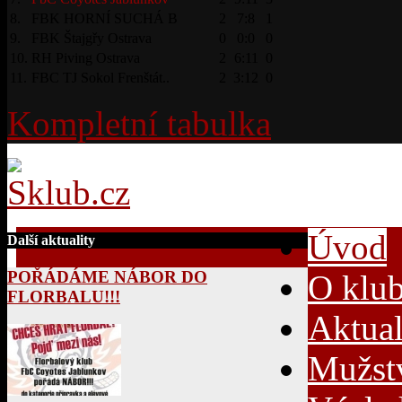
8.
FBK HORNÍ SUCHÁ B
2
7:8
1
9.
FBK Štajgřy Ostrava
0
0:0
0
10.
RH Piving Ostrava
2
6:11
0
11.
FBC TJ Sokol Frenštát..
2
3:12
0
Kompletní tabulka
Úvod
Další aktuality
POŘÁDÁME NÁBOR DO
O klu
FLORBALU!!!
Aktual
Mužst