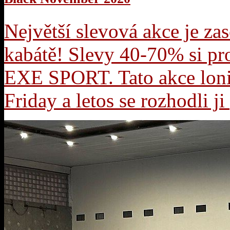
Největší slevová akce je za
kabátě! Slevy 40-70% si pro
EXE SPORT. Tato akce loni
Friday a letos se rozhodli j