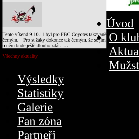
Úvod
|
O klu
Tento víkend 9-10.11 byl pro FBC Coyotes takzvaně
černým. Pro st.žáky dokonce tak černým, že se jim
o něm bude ještě dlouho zdát. …
|
Aktua
Všechny aktuality
|
Mužst
|
Výsledky
|
Statistiky
|
Galerie
|
Fan zóna
|
Partneři