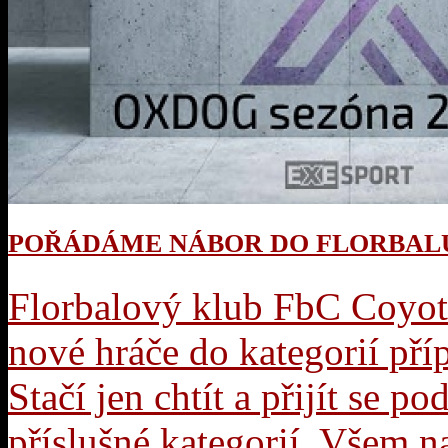
POŘÁDÁME NÁBOR DO FLORBALU!
Florbalový klub FbC Coyot
nové hráče do kategorií pří
Stačí jen chtít a přijít se p
příslušné kategorií. Všem