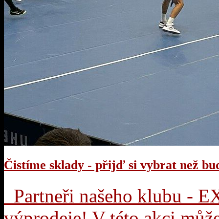
Čistíme sklady - přijď si vybrat než b
Partneři našeho klubu - E
výprodeje! V této akci může