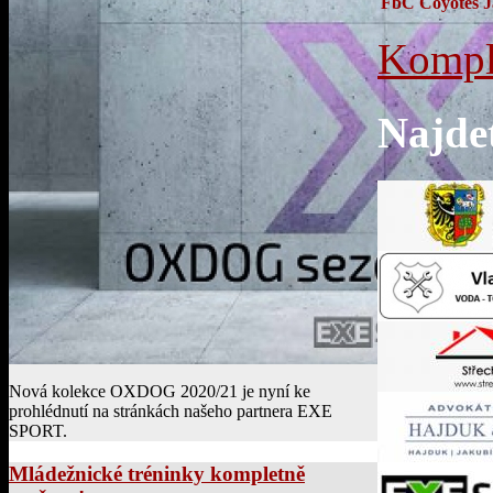
FbC Coyotes 
Kompl
Najde
Nová kolekce OXDOG 2020/21 je nyní ke
prohlédnutí na stránkách našeho partnera EXE
SPORT.
Mládežnické tréninky kompletně