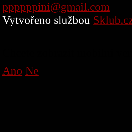
ppppppini@gmail.com
Vytvořeno službou
Sklub.c
Chcete zobrazit mobilní ver
Ano
Ne