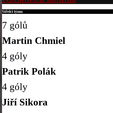
Střelci týmu
7 gólů
Martin Chmiel
4 góly
Patrik Polák
4 góly
Jiří Sikora