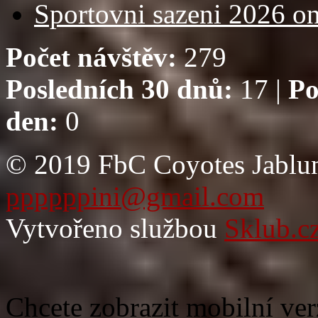
Sportovni sazeni 2026 on
Počet návštěv:
279
Posledních 30 dnů:
17 |
Po
den:
0
© 2019 FbC Coyotes Jablun
ppppppini@gmail.com
Vytvořeno službou
Sklub.c
Chcete zobrazit mobilní ver