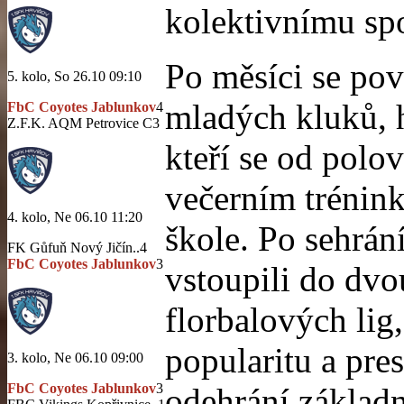
kolektivnímu spo
Po měsíci se pov
5. kolo, So 26.10 09:10
mladých kluků, 
FbC Coyotes Jablunkov
4
Z.F.K. AQM Petrovice C
3
kteří se od polo
večerním trénink
4. kolo, Ne 06.10 11:20
škole. Po sehrán
FK Gůfuň Nový Jičín..
4
FbC Coyotes Jablunkov
3
vstoupili do dv
florbalových lig,
popularitu a pre
3. kolo, Ne 06.10 09:00
FbC Coyotes Jablunkov
3
odehrání základn