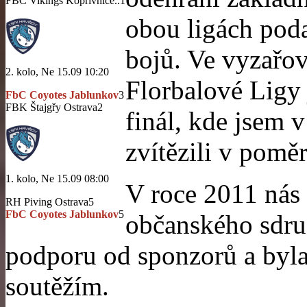
FBC Vikings Kopřivnice..
1
obou ligách poda
bojů. Ve vyzařov
2. kolo, Ne 15.09 10:20
Florbalové Ligy 
FbC Coyotes Jablunkov
3
FBK Štajgřy Ostrava
2
finál, kde jsem 
zvítězili v poměr
1. kolo, Ne 15.09 08:00
V roce 2011 nás
RH Piving Ostrava
5
FbC Coyotes Jablunkov
5
občanského sdruž
podporu od sponzorů a byla 
soutěžím.