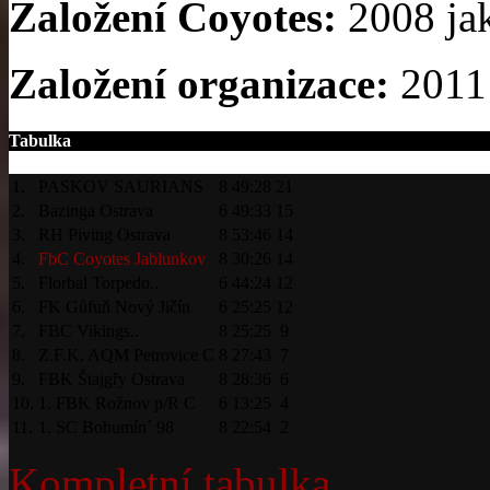
Založení Coyotes:
2008 ja
Založení organizace:
2011 
Tabulka
1.
PASKOV SAURIANS
8
49:28
21
2.
Bazinga Ostrava
6
49:33
15
3.
RH Piving Ostrava
8
53:46
14
4.
FbC Coyotes Jablunkov
8
30:26
14
5.
Florbal Torpedo..
6
44:24
12
6.
FK Gůfuň Nový Jičín
6
25:25
12
7.
FBC Vikings..
8
25:25
9
8.
Z.F.K. AQM Petrovice C
8
27:43
7
9.
FBK Štajgřy Ostrava
8
28:36
6
10.
1. FBK Rožnov p/R C
6
13:25
4
11.
1. SC Bohumín´ 98
8
22:54
2
Kompletní tabulka