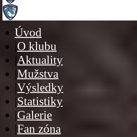
Úvod
|
O klubu
|
Aktuality
|
Mužstva
|
Výsledky
|
Statistiky
|
Galerie
|
Fan zóna