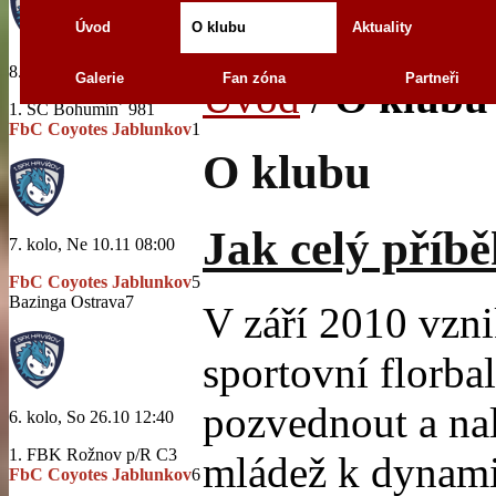
Úvod
O klubu
Aktuality
8. kolo, Ne 10.11 11:30
Galerie
Fan zóna
Partneři
Úvod
/
O klubu
1. SC Bohumín´ 98
1
FbC Coyotes Jablunkov
1
O klubu
Jak celý příbě
7. kolo, Ne 10.11 08:00
FbC Coyotes Jablunkov
5
Bazinga Ostrava
7
V září 2010 vzni
sportovní florba
pozvednout a na
6. kolo, So 26.10 12:40
1. FBK Rožnov p/R C
3
mládež k dynami
FbC Coyotes Jablunkov
6