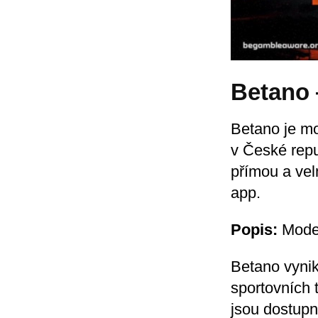
Betano 
Betano je mo
v České repu
přímou a ve
app.
Popis:
Moder
Betano vynik
sportovních 
jsou dostupn