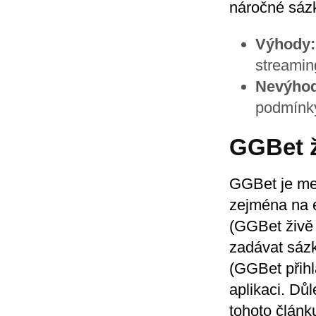
náročné sáz
Výhody:
streaming
Nevýhod
podmínky
GGBet ž
GGBet je mez
zejména na e
(GGBet živě 
zadávat sáz
(GGBet přihl
aplikaci. Dů
tohoto člán