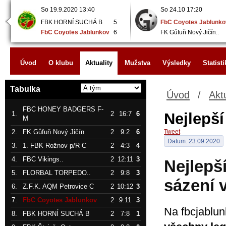
So 19.9.2020 13:40
So 24.10 17:20
FBK HORNÍ SUCHÁ B
5
FbC Coyotes Jablunko
FbC Coyotes Jablunkov
6
FK Gůfuň Nový Jičín..
Úvod
O klubu
Aktuality
Mužstva
Výsledky
Statisti
Tabulka
Úvod
/
Aktu
FBC HONEY BADGERS F-
1.
2
16:7
6
Nejlepší
M
2.
FK Gůfuň Nový Jičín
2
9:2
6
Tweet
Datum: 23.09.2020
3.
1. FBK Rožnov p/R C
2
4:3
4
4.
FBC Vikings..
2
12:11
3
Nejlepš
5.
FLORBAL TORPEDO..
2
9:8
3
sázení 
6.
Z.F.K. AQM Petrovice C
2
10:12
3
7.
FbC Coyotes Jablunkov
2
9:11
3
Na fbcjablu
8.
FBK HORNÍ SUCHÁ B
2
7:8
1