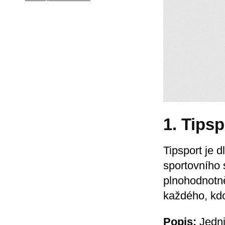
1. Tipsp
Tipsport je 
sportovního 
plnohodnotn
každého, kdo
Popis:
Jedni