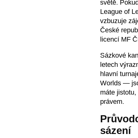
světě. Pokud
League of Le
vzbuzuje záj
České republ
licencí MF Č
Sázkové kan
letech výraz
hlavní turna
Worlds — jso
máte jistotu
právem.
Průvodc
sázení