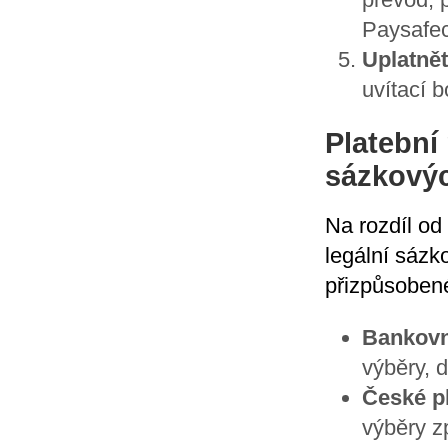
Paysafec
Uplatnět
uvítací 
Platební
sázkovýc
Na rozdíl od
legální sázk
přizpůsoben
Bankovn
výběry, 
České pl
výběry z