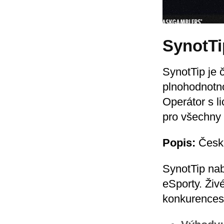
SynotTi
SynotTip je 
plnohodnotno
Operátor s l
pro všechny 
Popis:
Česká
SynotTip nabí
eSporty. Živ
konkurencesc