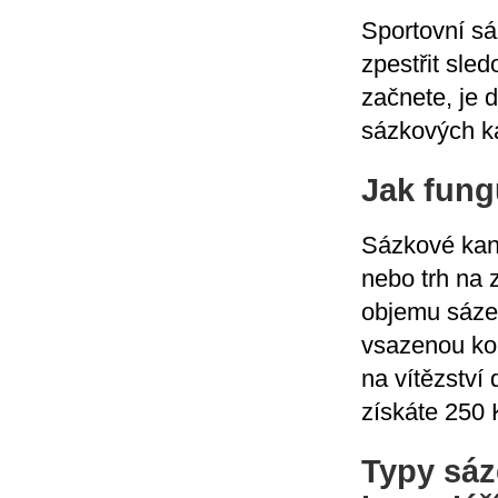
Sportovní sá
zpestřit sle
začnete, je
sázkových ka
Jak fung
Sázkové kanc
nebo trh na
objemu sázek
vsazenou kor
na vítězstv
získáte 250 
Typy sáz