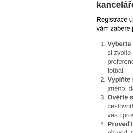
kancelář
Registrace u
vám zabere j
Vyberte 
si zvolt
preferen
fotbal.
Vyplňte 
jméno, d
Ověřte s
cestovní
vás i pr
Proveďt
převod, 