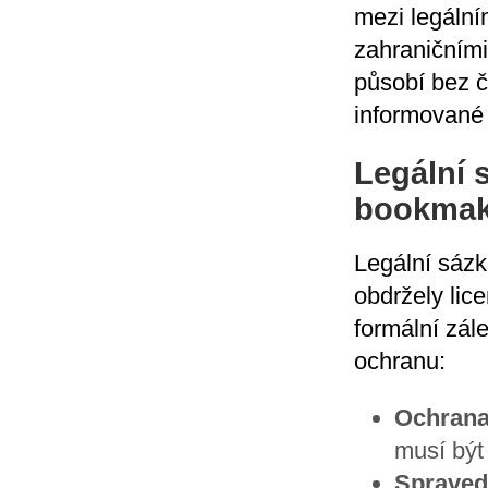
mezi legální
zahraničními
působí bez č
informované 
Legální 
bookmake
Legální sázk
obdržely lice
formální zál
ochranu:
Ochrana
musí být
Spraved