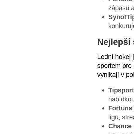
zápasů a 
SynotTi
konkuruj
Nejlepší
Lední hokej 
sportem pro 
vynikají v p
Tipsport
nabídkou
Fortuna
ligu, st
Chance