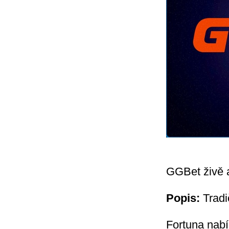
GGBet živě 
Popis:
Tradi
Fortuna nabí