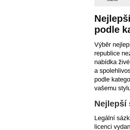
Nejlepš
podle k
Výběr nejlep
republice nez
nabídka živé
a spolehlivo
podle kategor
vašemu stylu
Nejlepší
Legální sázk
licenci vyda