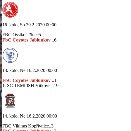
16. kolo, So 29.2.2020 00:00
FBC Ossiko Třinec
5
FbC Coyotes Jablunkov ..
6
13. kolo, Ne 16.2.2020 00:00
FbC Coyotes Jablunkov ..
1
1. SC TEMPISH Vítkovic..
19
14. kolo, Ne 16.2.2020 00:00
FBC Vikings Kopřivnice..
3