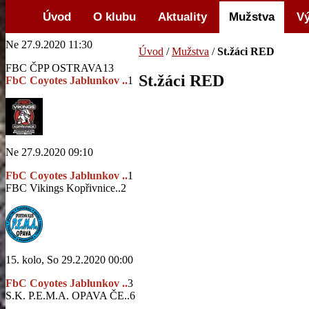
Úvod
O klubu
Aktuality
Mužstva
Vý
Ne 27.9.2020 11:30
Úvod
/
Mužstva
/
St.žáci RED
FBC ČPP OSTRAVA
13
St.žáci RED
FbC Coyotes Jablunkov ..
1
Ne 27.9.2020 09:10
FbC Coyotes Jablunkov ..
1
FBC Vikings Kopřivnice..
2
15. kolo, So 29.2.2020 00:00
FbC Coyotes Jablunkov ..
3
S.K. P.E.M.A. OPAVA ČE..
6