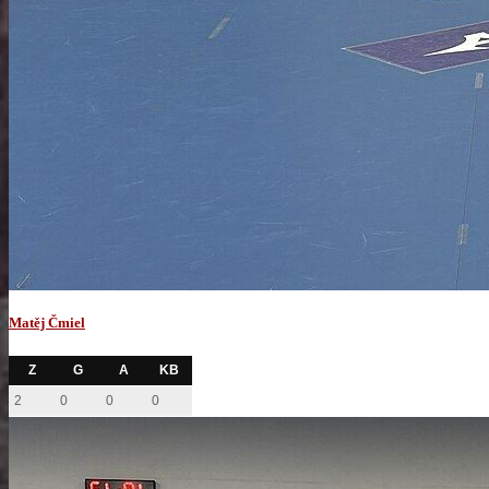
Matěj Čmiel
Z
G
A
KB
2
0
0
0