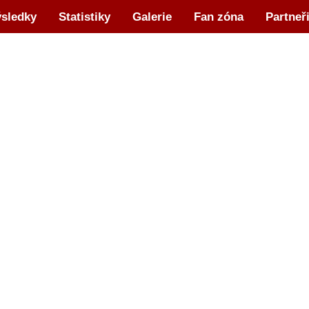
sledky
Statistiky
Galerie
Fan zóna
Partneř