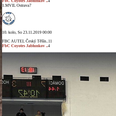
FbC Coyotes Jablunkov ..
4
1.MVIL Ostrava
7
10. kolo, So 23.11.2019 00:00
FBC AUTEL Český Těšín..
11
FbC Coyotes Jablunkov ..
4