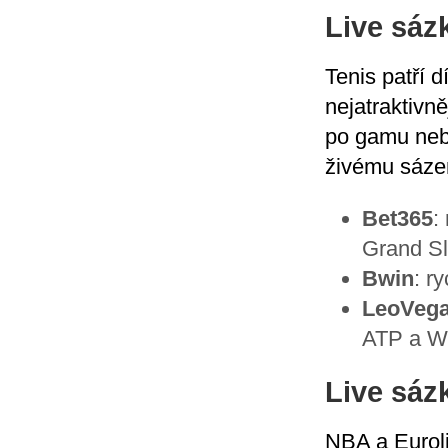
Live sáz
Tenis patří 
nejatraktivn
po gamu nebo
živému sáze
Bet365
:
Grand Sl
Bwin
: r
LeoVeg
ATP a W
Live sáz
NBA a Euroli