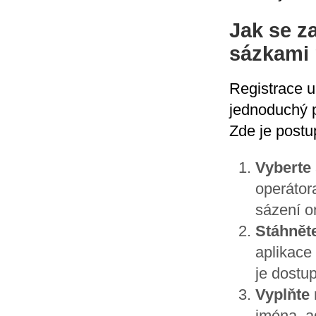
Jak se za
sázkami 
Registrace u
jednoduchý p
Zde je postu
Vyberte 
operátor
sázení o
Stáhněte
aplikace
je dostup
Vyplňte 
jména, a