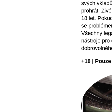
svých vkladů
prohrát. Živ
18 let. Poku
se probléme
Všechny legá
nástroje pro
dobrovolnéh
+18 | Pouze 