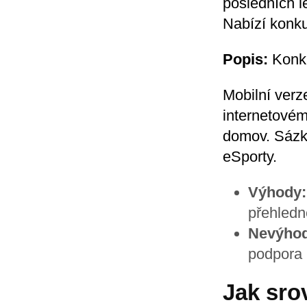
posledních le
Nabízí konku
Popis:
Konku
Mobilní verz
internetovém
domov. Sázky
eSporty.
Výhody:
přehledn
Nevýhod
podpora 
Jak sro