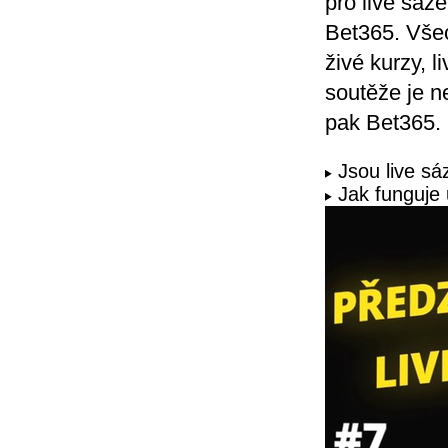
pro live sáz
Bet365. Všec
živé kurzy, 
soutěže je n
pak Bet365.
Jsou live sá
Jak funguje 