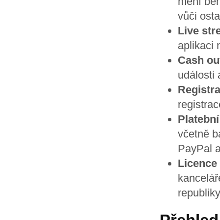
mění běh
vůči ost
Live st
aplikaci
Cash ou
události 
Registra
registra
Platebn
včetně b
PayPal a
Licence
kancelář
republiky