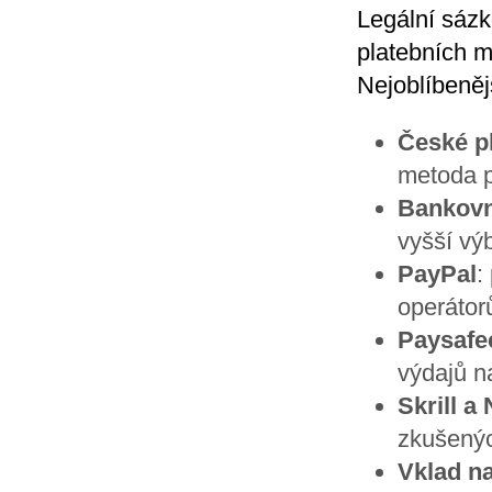
Legální sázk
platebních 
Nejoblíbenějš
České pl
metoda p
Bankovn
vyšší vý
PayPal
:
operátor
Paysafe
výdajů n
Skrill a 
zkušenýc
Vklad n