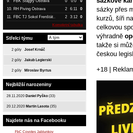
sázkové kan
9.
FBK Štajgřy Ostrava
0
0:0
0
sázky přes m
10.
RH Piving Ostrava
2
6:11
0
11.
FBC TJ Sokol Frenštát..
2
3:12
0
kurzů, šíři n
Kompletní tabulka
celkovou spo
výhradně
op
Střelci týmu
takže si může
2 góly
Josef Krnáč
českou legisl
2 góly
Jakub Legierski
+18 | Rekla
2 góly
Miroslav Byrtus
Nejbližší narozeniny
28.11.2020
Daniel Pyško
(33)
20.12.2020
Martin Lasota
(35)
Najdete nás na Facebooku
FbC Coyotes Jablunkov