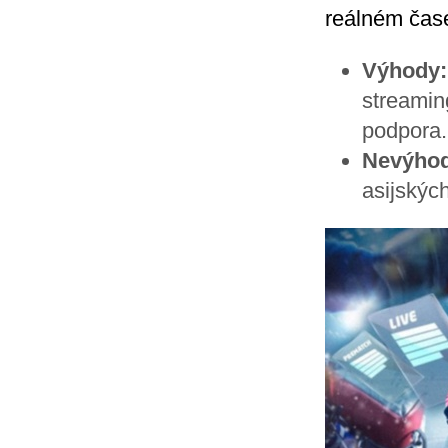
reálném čas
Výhody:
streamin
podpora.
Nevýhod
asijskýc