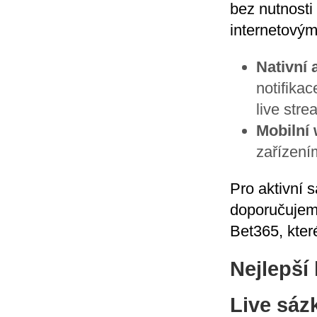
bez nutnosti
internetovým
Nativní 
notifikac
live stre
Mobilní
zařízení
Pro aktivní s
doporučujeme
Bet365, kter
Nejlepší
Live sáz