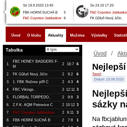
So 19.9.2020 13:40
So 24.10 17:20
FBK HORNÍ SUCHÁ B
5
FbC Coyotes Jablunko
FbC Coyotes Jablunkov
6
FK Gůfuň Nový Jičín..
Úvod
O klubu
Aktuality
Mužstva
Výsledky
Statisti
Tabulka
Úvod
/
Aktu
FBC HONEY BADGERS F-
1.
2
16:7
6
Nejlepší
M
2.
FK Gůfuň Nový Jičín
2
9:2
6
Tweet
Datum: 23.09.2020
3.
1. FBK Rožnov p/R C
2
4:3
4
4.
FBC Vikings..
2
12:11
3
Nejlepš
5.
FLORBAL TORPEDO..
2
9:8
3
sázky n
6.
Z.F.K. AQM Petrovice C
2
10:12
3
7.
FbC Coyotes Jablunkov
2
9:11
3
Na fbcjablu
8.
FBK HORNÍ SUCHÁ B
2
7:8
1