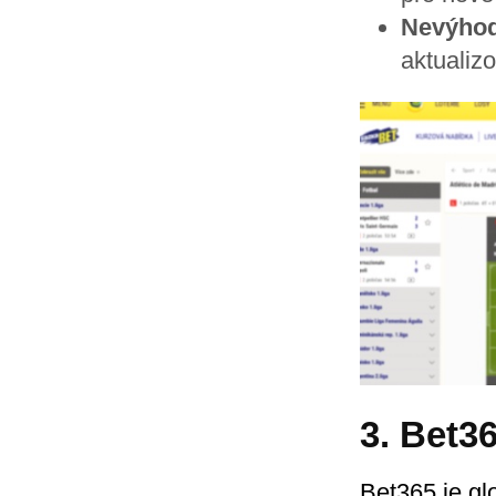
Nevýhod
aktualizo
3. Bet3
Bet365 je gl