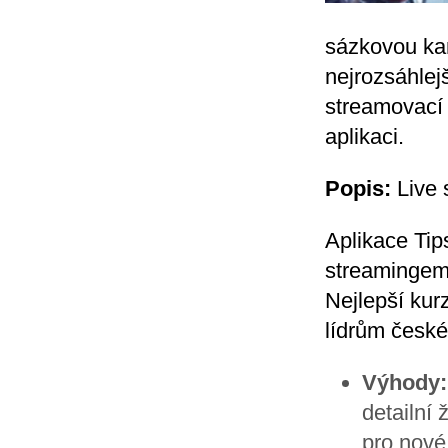
sázkovou kan
nejrozsáhlej
streamovací 
aplikaci.
Popis:
Live 
Aplikace Tip
streamingem,
Nejlepší kur
lídrům české
Výhody:
detailní 
pro nové