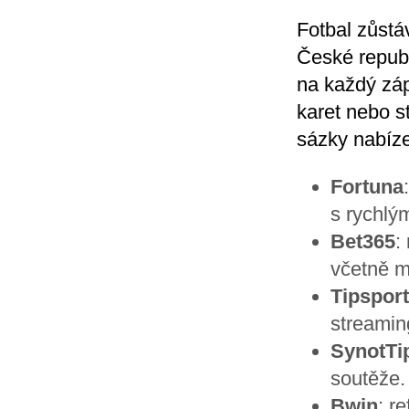
Fotbal zůstá
České republ
na každý zá
karet nebo s
sázky nabíze
Fortuna
s rychlým
Bet365
:
včetně m
Tipsport
streamin
SynotTi
soutěže.
Bwin
: r