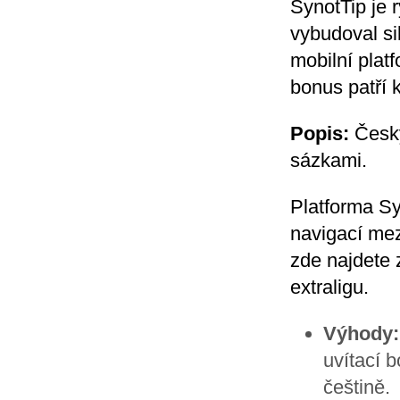
SynotTip je 
vybudoval si
mobilní platf
bonus patří 
Popis:
Český
sázkami.
Platforma Sy
navigací mez
zde najdete 
extraligu.
Výhody:
uvítací 
češtině.