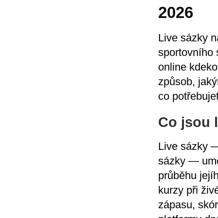
2026
Live sázky n
sportovního 
online kdeko
způsob, jaký
co potřebuje
Co jsou 
Live sázky —
sázky — umož
průběhu její
kurzy při ži
zápasu, skór