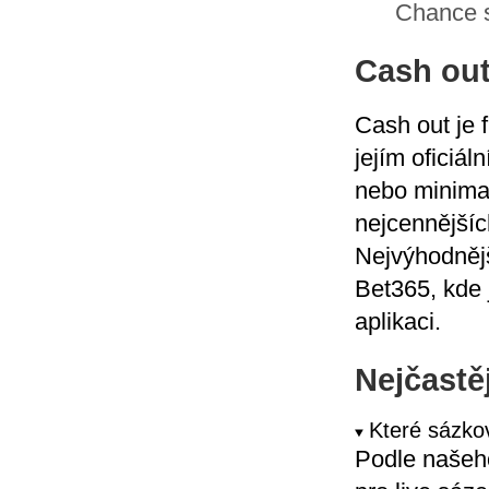
Chance s
Cash out
Cash out je 
jejím oficiá
nebo minimali
nejcennějších
Nejvýhodnějš
Bet365, kde 
aplikaci.
Nejčastě
Které sázkov
Podle našeho