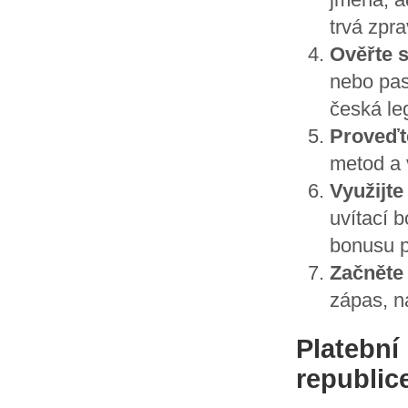
trvá zpr
Ověřte s
nebo pas
česká leg
Proveďt
metod a 
Využijte
uvítací 
bonusu p
Začněte 
zápas, n
Platební
republic