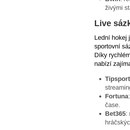
živými st
Live sáz
Lední hokej 
sportovní sá
Díky rychlém
nabízí zajím
Tipsport
streaming
Fortuna
čase.
Bet365
:
hráčskýc