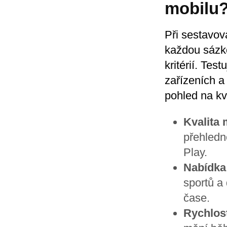
mobilu
Při sestavov
každou sázko
kritérií. Te
zařízeních a
pohled na kv
Kvalita 
přehledn
Play.
Nabídka 
sportů a
čase.
Rychlost