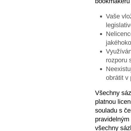
bookmakerů p
Vaše vlo
legislati
Nelicenc
jakéhoko
Využíván
rozporu 
Neexistu
obrátit v
Všechny sáz
platnou licen
souladu s če
pravidelným 
všechny sáz