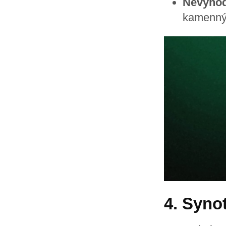
Nevýhod
kamenný
4. Syno