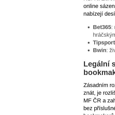
online sázen
nabízejí desí
Bet365
:
hráčským
Tipsport
Bwin
: ž
Legální 
bookmake
Zásadním roz
znát, je roz
MF ČR a zahr
bez příslušn