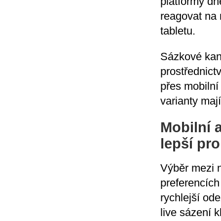
platformy dn
reagovat na
tabletu.
Sázkové kanc
prostřednict
přes mobilní
varianty maj
Mobilní 
lepší pro
Výběr mezi n
preferencích 
rychlejší ode
live sázení 