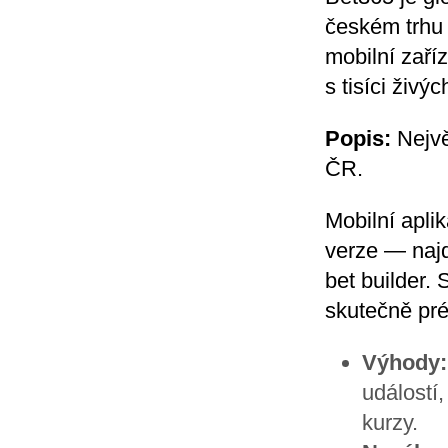
českém trhu 
mobilní zaří
s tisíci živ
Popis:
Nejvě
ČR.
Mobilní apl
verze — najde
bet builder.
skutečně pr
Výhody:
událostí
kurzy.