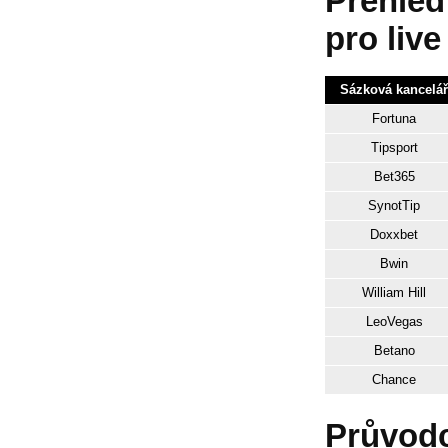
Přehled
pro liv
Sázková kancelář
Fortuna
Tipsport
Bet365
SynotTip
Doxxbet
Bwin
William Hill
LeoVegas
Betano
Chance
Průvodc