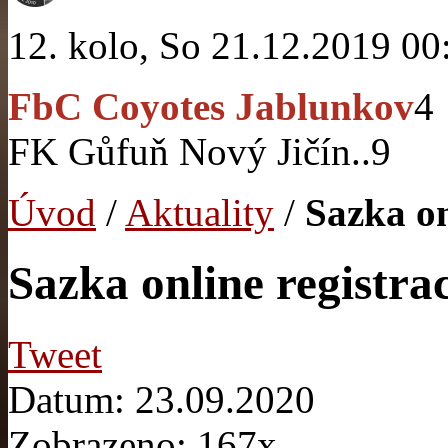
12. kolo, So 21.12.2019 00
FbC Coyotes Jablunkov
4
FK Gůfuň Nový Jičín..
9
Úvod
/
Aktuality
/
Sazka on
Sazka online registra
Tweet
Datum: 23.09.2020
Zobrazeno: 167x