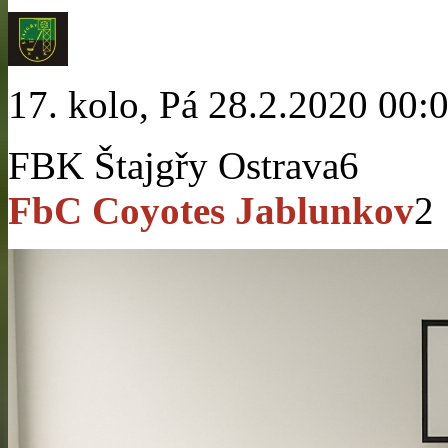
17. kolo, Pá 28.2.2020 00:
FBK Štajgřy Ostrava
6
FbC Coyotes Jablunkov
2