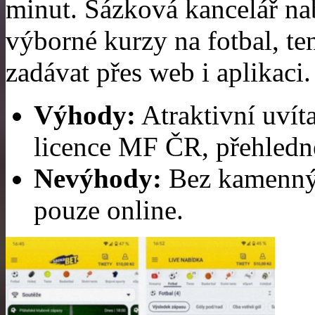
minut. Sázková kancelář nab
výborné kurzy na fotbal, ten
zadávat přes web i aplikaci.
Výhody:
Atraktivní uvíta
licence MF ČR, přehledné
Nevýhody:
Bez kamennýc
pouze online.