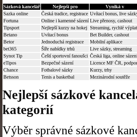
Sázková kancelář
Nejlepší pro
Vyniká v
Sazka online
Česká tradice, registrace
Uvítací bonus, live sázk
Fortuna
Online i kamenné sázení
Live přenosy, cashout
Tipsport
Nejlepší kurzy na hokej
Streaming, rychlé výpla
Betano
Uvítací bonus
Bet Builder, cashout
Betor
Jednoduchá registrace
Mobilní aplikace
bet365
Šíře nabídky trhů
Live sázky, streaming
Synot Tip
Čeští sportovní fanoušci
Česká liga, online sázen
eTipos
Bezpečné sázení
Licence MF ČR, podpo
Chance
Fotbalové sázky
Kurzy, trhy
Betsson
Tenis a basketbal
Mezinárodní soutěže
Nejlepší sázkové kance
kategorií
Výběr správné sázkové kanc