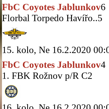
FbC Coyotes Jablunkov
6
Florbal Torpedo Havířo..
5
15. kolo, Ne 16.2.2020 00:
FbC Coyotes Jablunkov
4
1. FBK Rožnov p/R C
2
16. kolo, Ne 16.2.2020 00: