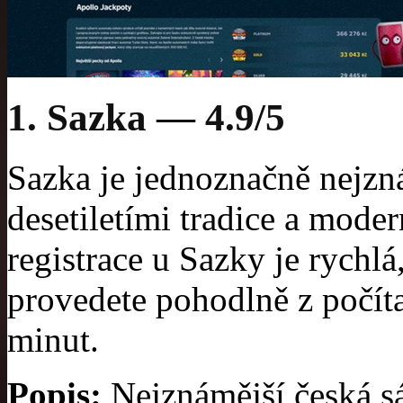
1. Sazka — 4.9/5
Sazka je jednoznačně nejzn
desetiletími tradice a mode
registrace u Sazky je rychlá
provedete pohodlně z počíta
minut.
Popis:
Nejznámější česká sá