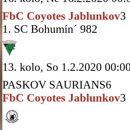
FbC Coyotes Jablunkov
3
1. SC Bohumín´ 98
2
13. kolo, So 1.2.2020 00:0
PASKOV SAURIANS
6
FbC Coyotes Jablunkov
3