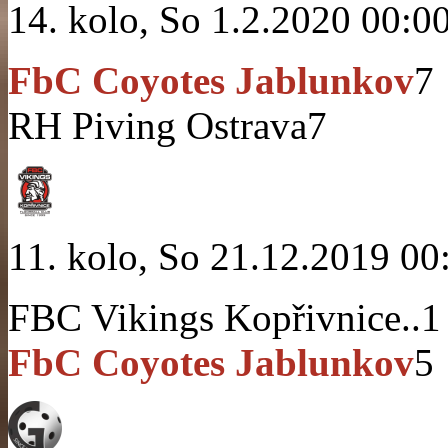
14. kolo, So 1.2.2020 00:0
FbC Coyotes Jablunkov
7
RH Piving Ostrava
7
11. kolo, So 21.12.2019 00
FBC Vikings Kopřivnice..
1
FbC Coyotes Jablunkov
5