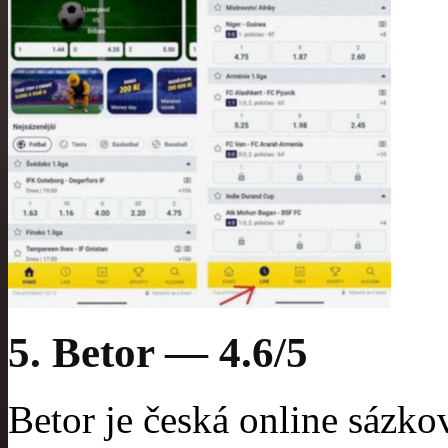
5. Betor — 4.6/5
Betor je česká online sázko