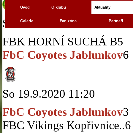
Úvod
O klubu
Aktuality
So 19.9.2020 13:40
Galerie
Fan zóna
Partneři
FBK HORNÍ SUCHÁ B
5
FbC Coyotes Jablunkov
6
So 19.9.2020 11:20
FbC Coyotes Jablunkov
3
FBC Vikings Kopřivnice..
6