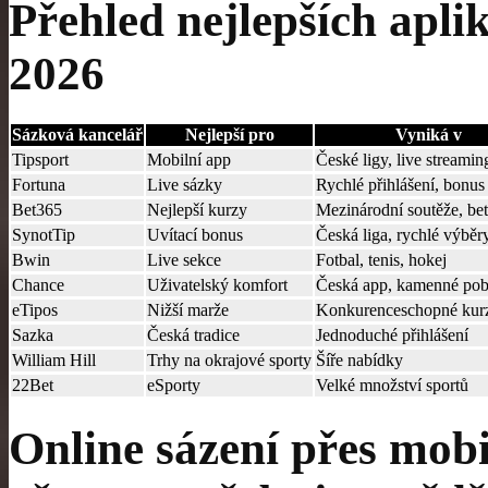
Přehled nejlepších aplik
2026
Sázková kancelář
Nejlepší pro
Vyniká v
Tipsport
Mobilní app
České ligy, live streamin
Fortuna
Live sázky
Rychlé přihlášení, bonus
Bet365
Nejlepší kurzy
Mezinárodní soutěže, bet
SynotTip
Uvítací bonus
Česká liga, rychlé výběr
Bwin
Live sekce
Fotbal, tenis, hokej
Chance
Uživatelský komfort
Česká app, kamenné po
eTipos
Nižší marže
Konkurenceschopné kur
Sazka
Česká tradice
Jednoduché přihlášení
William Hill
Trhy na okrajové sporty
Šíře nabídky
22Bet
eSporty
Velké množství sportů
Online sázení přes mobi