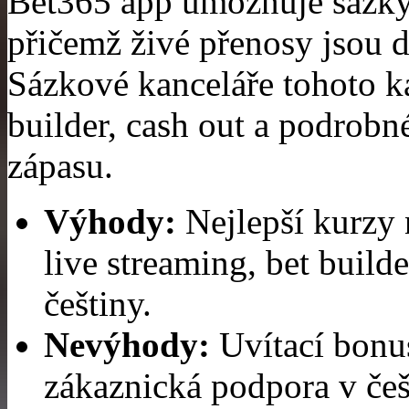
Bet365 app umožňuje sázky 
přičemž živé přenosy jsou d
Sázkové kanceláře tohoto ka
builder, cash out a podrobn
zápasu.
Výhody:
Nejlepší kurzy 
live streaming, bet builde
češtiny.
Nevýhody:
Uvítací bonu
zákaznická podpora v češ