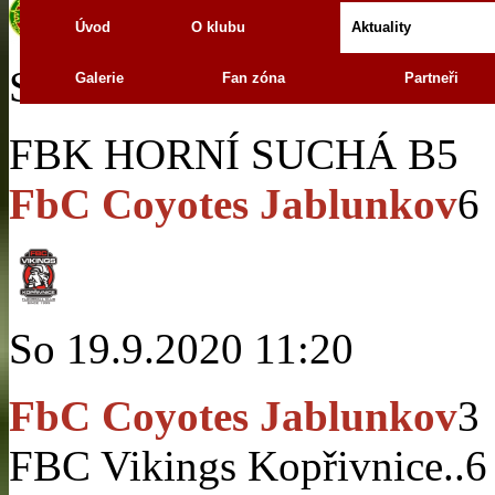
Úvod
O klubu
Aktuality
So 19.9.2020 13:40
Galerie
Fan zóna
Partneři
FBK HORNÍ SUCHÁ B
5
FbC Coyotes Jablunkov
6
So 19.9.2020 11:20
FbC Coyotes Jablunkov
3
FBC Vikings Kopřivnice..
6