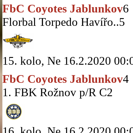
FbC Coyotes Jablunkov
6
Florbal Torpedo Havířo..
5
15. kolo, Ne 16.2.2020 00:
FbC Coyotes Jablunkov
4
1. FBK Rožnov p/R C
2
16. kolo, Ne 16.2.2020 00: