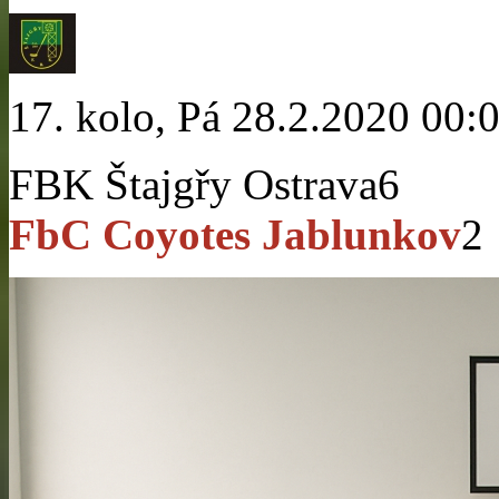
17. kolo, Pá 28.2.2020 00:
FBK Štajgřy Ostrava
6
FbC Coyotes Jablunkov
2