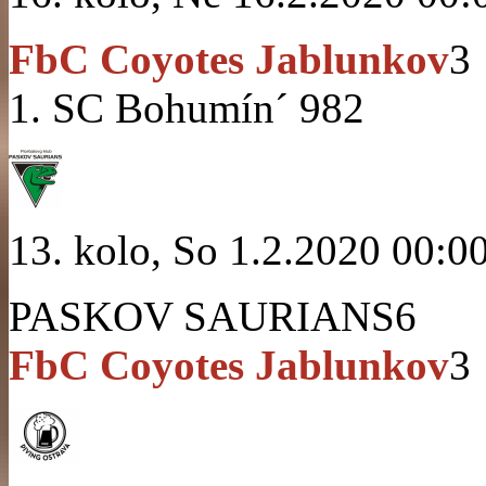
FbC Coyotes Jablunkov
3
1. SC Bohumín´ 98
2
13. kolo, So 1.2.2020 00:0
PASKOV SAURIANS
6
FbC Coyotes Jablunkov
3