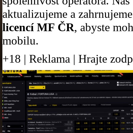
spolehlivost operátora. Náš
aktualizujeme a zahrnujem
licencí MF ČR
, abyste moh
mobilu.
+18 | Reklama | Hrajte zod