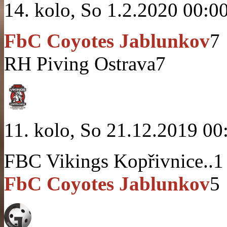
14. kolo, So 1.2.2020 00:0
FbC Coyotes Jablunkov
7
RH Piving Ostrava
7
11. kolo, So 21.12.2019 00
FBC Vikings Kopřivnice..
1
FbC Coyotes Jablunkov
5