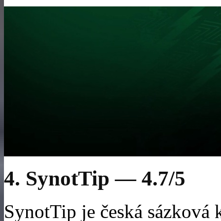
4. SynotTip — 4.7/5
SynotTip je česká sázková k