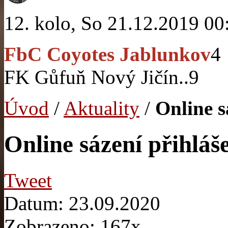
12. kolo, So 21.12.2019 00
FbC Coyotes Jablunkov
4
FK Gůfuň Nový Jičín..
9
Úvod
/
Aktuality
/
Online s
Online sázení přihláš
Tweet
Datum: 23.09.2020
Zobrazeno: 167x