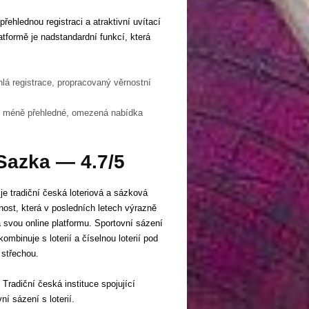
řehlednou registraci a atraktivní uvítací
formě je nadstandardní funkcí, která
hlá registrace, propracovaný věrnostní
y méně přehledné, omezená nabídka
 Sazka — 4.7/5
je tradiční česká loteriová a sázková
nost, která v posledních letech výrazně
la svou online platformu. Sportovní sázení
kombinuje s loterií a číselnou loterií pod
 střechou.
Tradiční česká instituce spojující
ní sázení s loterií.