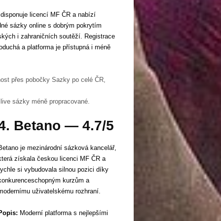
disponuje licencí MF ČR a nabízí
dné sázky online s dobrým pokrytím
kých i zahraničních soutěží. Registrace
noduchá a platforma je přístupná i méně
nost přes pobočky Sazky po celé ČR,
 live sázky méně propracované.
4. Betano — 4.7/5
Betano je mezinárodní sázková kancelář,
která získala českou licenci MF ČR a
rychle si vybudovala silnou pozici díky
konkurenceschopným kurzům a
modernímu uživatelskému rozhraní.
Popis:
Moderní platforma s nejlepšími