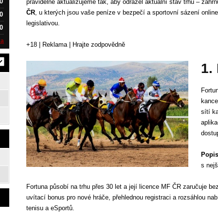
0
pravidelně aktualizujeme tak, aby odrážel aktuální stav trhu – zah
ČR
, u kterých jsou vaše peníze v bezpečí a sportovní sázení onlin
0
legislativou.
0
ka
+18 | Reklama | Hrajte zodpovědně
1.
Fortun
kance
sítí 
aplika
dostu
Popis
s nejš
Fortuna působí na trhu přes 30 let a její licence MF ČR zaručuje b
uvítací bonus pro nové hráče, přehlednou registraci a rozsáhlou nab
tenisu a eSportů.