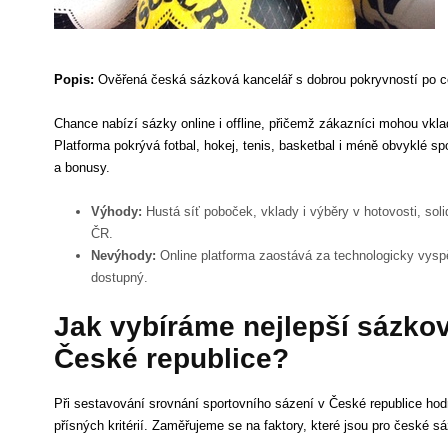
Popis:
Ověřená česká sázková kancelář s dobrou pokryvností po c
Chance nabízí sázky online i offline, přičemž zákazníci mohou vkl
Platforma pokrývá fotbal, hokej, tenis, basketbal i méně obvyklé sp
a bonusy.
Výhody:
Hustá síť poboček, vklady i výběry v hotovosti, sol
ČR.
Nevýhody:
Online platforma zaostává za technologicky vyspě
dostupný.
Jak vybíráme nejlepší sázko
České republice?
Při sestavování srovnání sportovního sázení v České republice ho
přísných kritérií. Zaměřujeme se na faktory, které jsou pro české sá