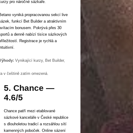
kurzy pro náročné sázkaře.
Betano vyniká propracovanou sekcí live
sázek, funkcí Bet Builder a atraktivním
uvítacím bonusem. Pokrývá přes 30
sportů a denně nabízí tisíce sázkových
příležitostí. Registrace je rychlá a
intuitivní.
Výhody:
Vynikající kurzy, Bet Builder,
ora v češtině zatím omezená.
5. Chance —
4.6/5
Chance patří mezi etablované
sázkové kanceláře v České republice
s dlouholetou tradicí a rozsáhlou sítí
kamenných poboček. Online sázení