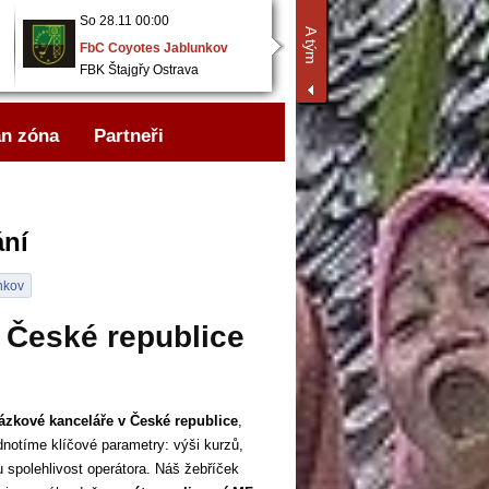
So 28.11 00:00
So 28.11 00:00
A tým
FbC Coyotes Jablunkov
RH Piving Ostrava
FBK Štajgřy Ostrava
FbC Coyotes Jablunkov
n zóna
Partneři
ání
nkov
 České republice
ázkové kanceláře v České republice
,
dnotíme klíčové parametry: výši kurzů,
ou spolehlivost operátora. Náš žebříček