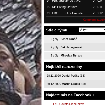
9.
FBK Štajgřy Ostrava
0
0:0
10.
RH Piving Ostrava
2
6:11
11.
FBC TJ Sokol Frenštát..
2
3:12
Kompletní tabul
Střelci týmu
2 góly
Josef Krnáč
2 góly
Jakub Legierski
2 góly
Miroslav Byrtus
Nejbližší narozeniny
28.11.2020
Daniel Pyško
(33)
20.12.2020
Martin Lasota
(35)
Najdete nás na Facebooku
FbC Coyotes Jablunkov