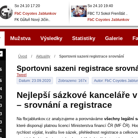
So 24.10 17:20
So 24.10 19:40
FbC Coyotes Jablunkov
FBC TJ Sokol Frenštát ..
FK Gůfuň Nový Jičín..
FbC Coyotes Jablunkov
y
Mužstva
Výsledky
Statistiky
Galerie
Fa
Úvod
/
Aktuality
/
Sportovni sazeni registrace srovnání
Sportovni sazeni registrace srovn
6
Tweet
6
Datum: 23.09.2020
Zobrazeno: 167x
Autor: FbC Coyotes Jablu
4
Nejlepší sázkové kanceláře v
3
– srovnání a registrace
3
3
Na fbcjablunkov.cz analyzujeme a porovnáváme
všechny legální s
3
které disponují platnou licencí Ministerstva financí ČR (MF ČR). Ho
1
rychlost výplat, kvalitu live sázek, přehlednost registrace a celkov