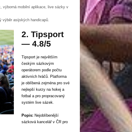
, výborná mobilní aplikace, live sázky v
 výběr asijských handicapů.
2. Tipsport
— 4.8/5
Tipsport je největším
českým sázkovým
operátorem podle počtu
aktivních hráčů. Platforma
je oblíbená zejména pro své
nejlepší kurzy na hokej a
fotbal a pro propracovaný
systém live sázek.
Popis:
Nejoblíbenější
sázková kancelář v ČR pro