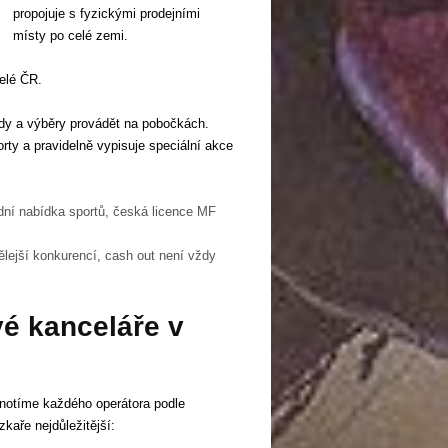
propojuje s fyzickými prodejními
místy po celé zemi.
elé ČR.
ady a výběry provádět na pobočkách.
orty a pravidelně vypisuje speciální akce
idní nabídka sportů, česká licence MF
lejší konkurencí, cash out není vždy
vé kanceláře v
dnotíme každého operátora podle
zkaře nejdůležitější: