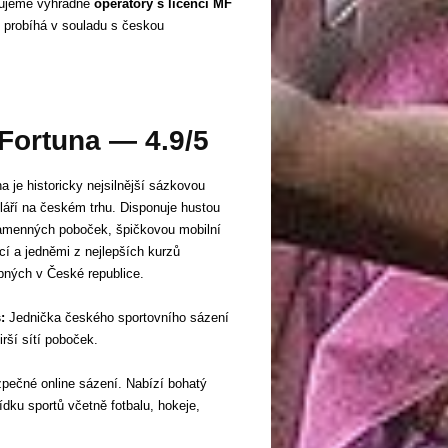
rnujeme výhradně
operátory s licencí MF
e probíhá v souladu s českou
 Fortuna — 4.9/5
a je historicky nejsilnější sázkovou
láří na českém trhu. Disponuje hustou
kamenných poboček, špičkovou mobilní
cí a jedněmi z nejlepších kurzů
pných v České republice.
:
Jednička českého sportovního sázení
irší sítí poboček.
ezpečné online sázení. Nabízí bohatý
ídku sportů včetně fotbalu, hokeje,