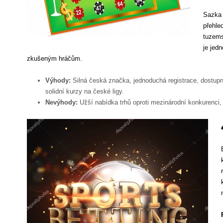
Sazka 
přehle
tuzems
je jed
zkušeným hráčům.
Výhody:
Silná česká značka, jednoduchá registrace, dostup
solidní kurzy na české ligy.
Nevýhody:
Užší nabídka trhů oproti mezinárodní konkurenci,