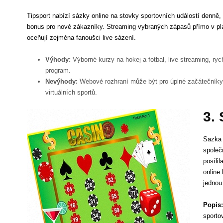
Tipsport nabízí sázky online na stovky sportovních událostí denně, p
bonus pro nové zákazníky. Streaming vybraných zápasů přímo v plat
oceňují zejména fanoušci live sázení.
Výhody:
Výborné kurzy na hokej a fotbal, live streaming, ryc
program.
Nevýhody:
Webové rozhraní může být pro úplné začátečník
virtuálních sportů.
3.
Sazka 
společ
posíli
online 
jednou
Popis:
sportov