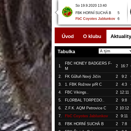
So 19.9.2020 11:20
So 19.9.2020 13:40
FbC Coyotes Jablunkov
3
FBK HORNÍ SUCHÁ B
5
FBC Vikings Kopřivnice..
6
FbC Coyotes Jablunkov
6
Úvod
O klubu
Aktualit
Tabulka
FBC HONEY BADGERS F-
1.
2
16:7
M
2.
FK Gůfuň Nový Jičín
2
9:2
3.
1. FBK Rožnov p/R C
2
4:3
4.
FBC Vikings..
2
12:11
5.
FLORBAL TORPEDO..
2
9:8
6.
Z.F.K. AQM Petrovice C
2
10:12
7.
FbC Coyotes Jablunkov
2
9:11
8.
FBK HORNÍ SUCHÁ B
2
7:8