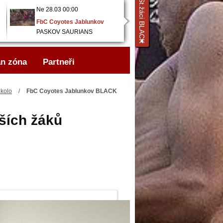
St.žáci BLACK
Ne 28.03 00:00
Ne 28.03 00:00
FbC Coyotes Jablunkov
FbC Coyotes Jablunkov
..
PASKOV SAURIANS
..
1. FBK Rožnov p/R
n zóna
Partneři
.kolo
/
FbC Coyotes Jablunkov BLACK
ších žáků