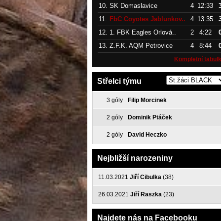
10.
SK Domaslavice
4
12:33
11.
FbC Coyotes Jablunkov..
4
13:35
12.
1. FBK Eagles Orlová..
2
4:22
13.
Z.F.K. AQM Petrovice
4
8:44
Kompletní tabul
Střelci týmu
3 góly
Filip Morcinek
2 góly
Dominik Ptáček
2 góly
David Heczko
Nejbližší narozeniny
11.03.2021
Jiří Cibulka
(38)
26.03.2021
Jiří Raszka
(23)
Najdete nás na Facebooku