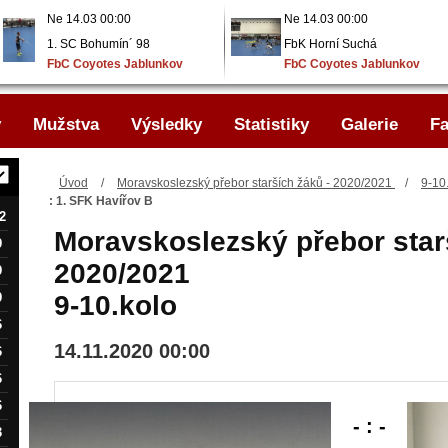
Ne 14.03 00:00
Ne 14.03 00:00
1. SC Bohumín´ 98
FbK Horní Suchá
FbC Coyotes Jablunkov
FbC Coyotes Jablunkov
..
..
y
Mužstva
Výsledky
Statistiky
Galerie
Fa
Úvod
/
Moravskoslezský přebor starších žáků - 2020/2021
/
9-10
: 1. SFK Havířov B
2
Moravskoslezský přebor star
9
2020/2021
9
9
9-10.kolo
6
14.11.2020 00:00
6
6
6
- : -
3