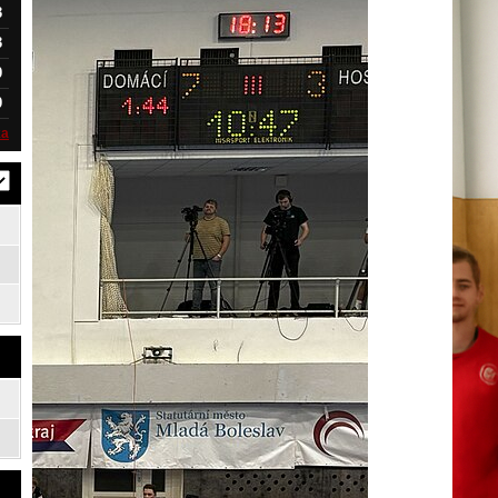
3
3
0
0
ka