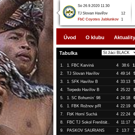
So 26.9.2020 08:00
So 26.9.2020 11:30
FbC Coyotes Jablunkov
3
TJ Slovan Havířov
12
..
FbK Horní Suchá
9
FbC Coyotes Jablunkov
1
..
Úvod
O klubu
Aktualit
Tabulka
1.
1. FBC Karviná
4
38:6
1
2.
TJ Slovan Havířov
4
49:14
3.
1. SFK Havířov B
4
33:13
4.
Torpedo Havířov B
4
25:22
5.
1. SC Bohumín´ 98
4
24:18
6.
1. FBK Rožnov p/R
4
22:19
7.
FbK Horní Suchá
4
22:24
8.
FBC TJ Sokol Frenštát..
4
11:17
9.
PASKOV SAURIANS
2
13:7