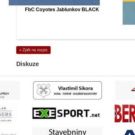
FbC Coyotes Jablunkov BLACK
« Zpět na rozpis
Diskuze