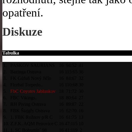
opatření.
Diskuze
Tabulka
1.
PASKOV SAURIANS
16
94:52
41
2.
Bazinga Ostrava
16
115:65
36
3.
FK Gůfuň Nový Jičín
16
84:67
32
4.
Florbal Torpedo..
16
110:68
30
5.
FbC Coyotes Jablunkov
18
71:72
30
6.
FBC Vikings..
18
80:64
27
7.
RH Piving Ostrava
16
89:87
22
8.
FBK Štajgřy Ostrava
16
62:70
16
9.
1. FBK Rožnov p/R C
16
61:75
13
10.
Z.F.K. AQM Petrovice C
16
47:115
10
11.
1. SC Bohumín´ 98
16
41:119
2