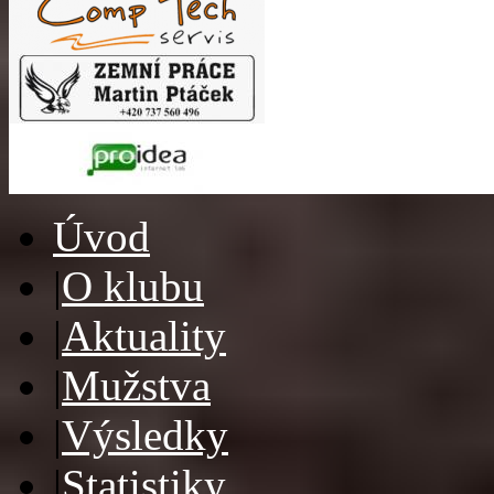
Úvod
|
O klubu
|
Aktuality
|
Mužstva
|
Výsledky
|
Statistiky