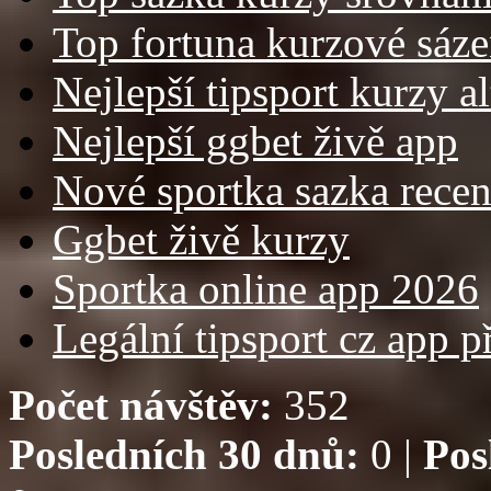
Top fortuna kurzové sázen
Nejlepší tipsport kurzy a
Nejlepší ggbet živě app
Nové sportka sazka rece
Ggbet živě kurzy
Sportka online app 2026
Legální tipsport cz app p
Počet návštěv:
352
Posledních 30 dnů:
0 |
Pos