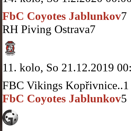
FbC Coyotes Jablunkov
7
RH Piving Ostrava
7
11. kolo, So 21.12.2019 00
FBC Vikings Kopřivnice..
1
FbC Coyotes Jablunkov
5