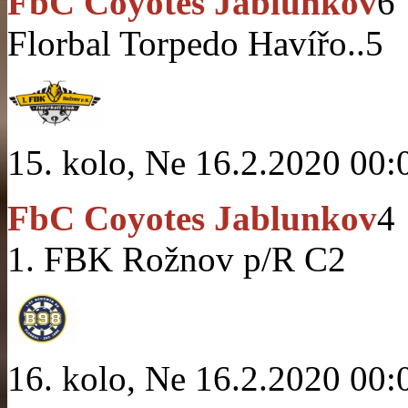
FbC Coyotes Jablunkov
6
Florbal Torpedo Havířo..
5
15. kolo, Ne 16.2.2020 00:
FbC Coyotes Jablunkov
4
1. FBK Rožnov p/R C
2
16. kolo, Ne 16.2.2020 00: