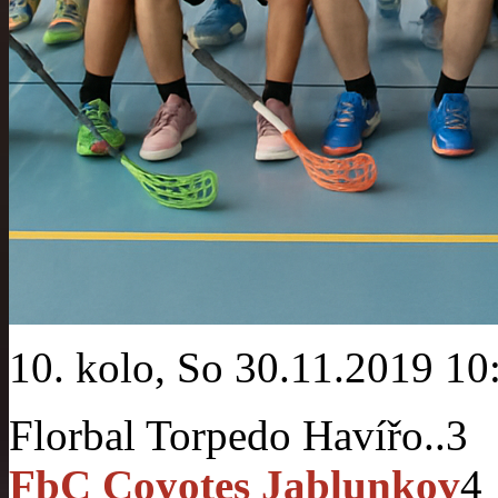
10. kolo, So 30.11.2019 10
Florbal Torpedo Havířo..
3
FbC Coyotes Jablunkov
4