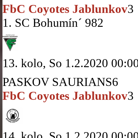
FbC Coyotes Jablunkov
3
1. SC Bohumín´ 98
2
13. kolo, So 1.2.2020 00:0
PASKOV SAURIANS
6
FbC Coyotes Jablunkov
3
14. kolo, So 1.2.2020 00:0