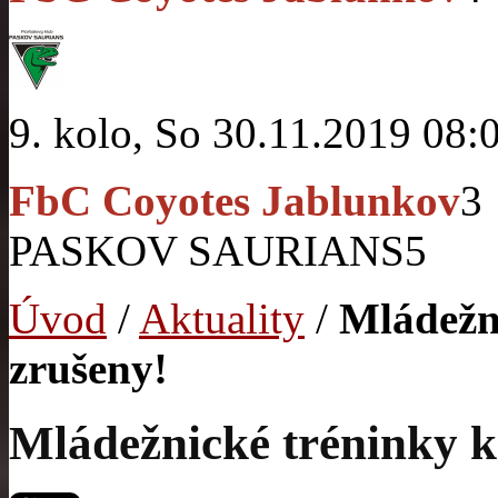
9. kolo, So 30.11.2019 08:
FbC Coyotes Jablunkov
3
PASKOV SAURIANS
5
Úvod
/
Aktuality
/
Mládežn
zrušeny!
Mládežnické tréninky k