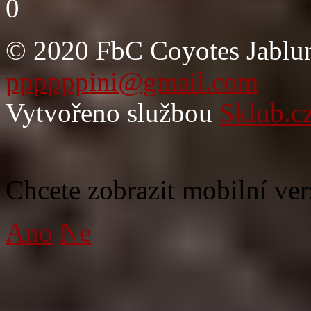
0
© 2020 FbC Coyotes Jablun
ppppppini@gmail.com
Vytvořeno službou
Sklub.c
Chcete zobrazit mobilní ver
Ano
Ne