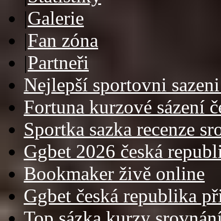
|
Galerie
|
Fan zóna
|
Partneři
Nejlepší sportovni sazeni
Fortuna kurzové sázení č
Sportka sazka recenze sr
Ggbet 2026 česká republ
Bookmaker živě online
Ggbet česká republika př
Top sázka kurzy srovnán