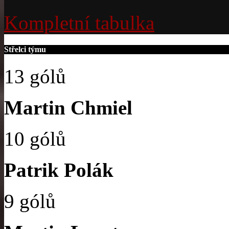
Kompletní tabulka
Střelci týmu
13 gólů
Martin Chmiel
10 gólů
Patrik Polák
9 gólů