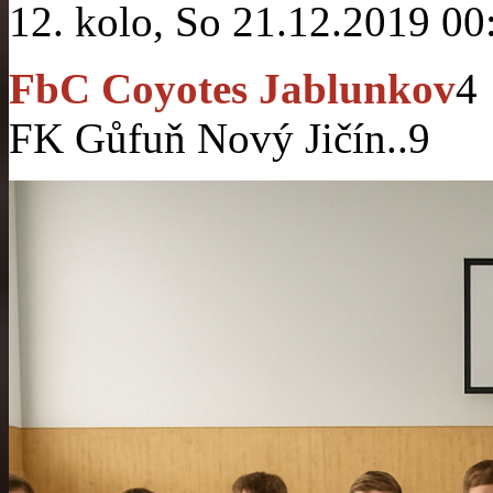
12. kolo, So 21.12.2019 00
FbC Coyotes Jablunkov
4
FK Gůfuň Nový Jičín..
9