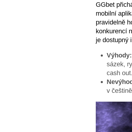
GGbet přichá
mobilní aplik
pravidelně 
konkurencí n
je dostupný 
Výhody:
sázek, ry
cash out
Nevýhod
v češtin