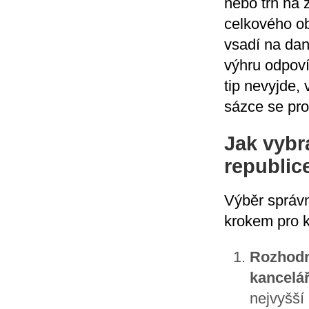
nebo trh na
celkového o
vsadí na dan
výhru odpov
tip nevyjde,
sázce se pro
Jak vybr
republic
Výběr správn
krokem pro 
Rozhodn
kancelá
nejvyšší