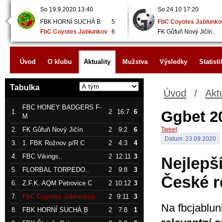
So 19.9.2020 13:40
So 24.10 17:20
FBK HORNÍ SUCHÁ B
5
FbC Coyotes Jablunko
FbC Coyotes Jablunkov
6
FK Gůfuň Nový Jičín..
Úvod
O klubu
Aktuality
Mužstva
Výsledky
Statisti
Tabulka
Úvod
/
Aktu
FBC HONEY BADGERS F-
1.
2
16:7
6
Ggbet 2
M
2.
FK Gůfuň Nový Jičín
2
9:2
6
Tweet
Datum: 23.09.2020
3.
1. FBK Rožnov p/R C
2
4:3
4
4.
FBC Vikings..
2
12:11
3
Nejlepš
5.
FLORBAL TORPEDO..
2
9:8
3
České r
6.
Z.F.K. AQM Petrovice C
2
10:12
3
7.
FbC Coyotes Jablunkov
2
9:11
3
Na fbcjablu
8.
FBK HORNÍ SUCHÁ B
2
7:8
1