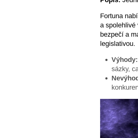
Fortuna nabí
a spolehlivé
bezpečí a má
legislativou.
Výhody:
sázky, ca
Nevýhod
konkuren