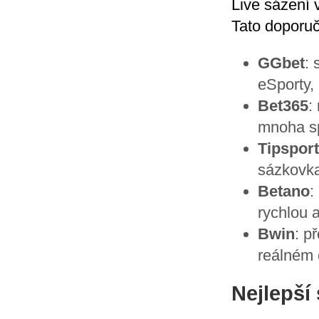
Live sázení 
Tato doporuč
GGbet
: 
eSporty, 
Bet365
:
mnoha sp
Tipsport
sázkovka
Betano
:
rychlou a
Bwin
: p
reálném 
Nejlepší