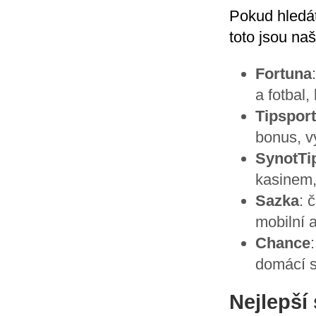
Pokud hledát
toto jsou na
Fortuna
a fotbal
Tipsport
bonus, vy
SynotTi
kasinem,
Sazka
: 
mobilní a
Chance
domácí s
Nejlepší