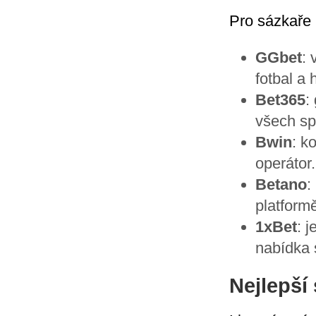
Pro sázkaře h
GGbet
: 
fotbal a 
Bet365
:
všech sp
Bwin
: k
operátor.
Betano
:
platform
1xBet
: 
nabídka 
Nejlepší