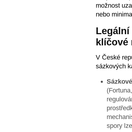
možnost uzav
nebo minimal
Legální
klíčové 
V České repu
sázkových ka
Sázkové
(Fortuna
regulová
prostřed
mechanis
spory lze