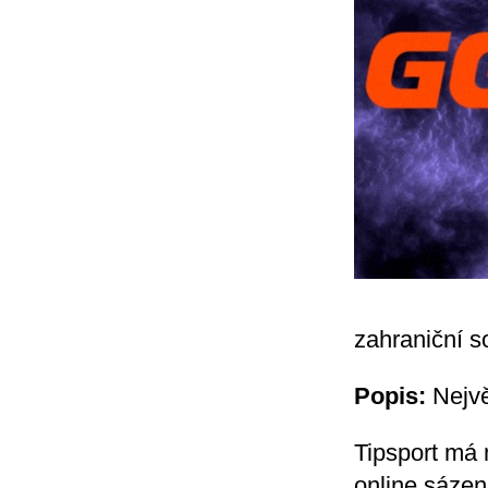
zahraniční s
Popis:
Nejvě
Tipsport má 
online sázen