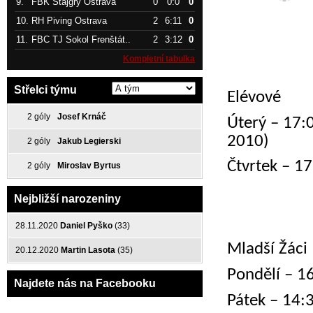
9.
FBK Štajgřy Ostrava
0
0:0
0
10.
RH Piving Ostrava
2
6:11
0
11.
FBC TJ Sokol Frenštát..
2
3:12
0
Kompletní tabulka
Střelci týmu
Elévové
2 góly
Josef Krnáč
Úterý – 17:
2010)
2 góly
Jakub Legierski
Čtvrtek – 1
2 góly
Miroslav Byrtus
Nejbližší narozeniny
28.11.2020
Daniel Pyško
(33)
Mladší Žáci
20.12.2020
Martin Lasota
(35)
Pondělí – 1
Najdete nás na Facebooku
Pátek – 14: