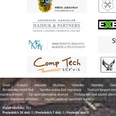
Úvod
|
O klubu
|
Aktuality
|
Mužstva
|
Výsledky
|
Statistiky
|
Gale
Bookmaker mobil živě
Sportka online živě registrace
Seriózní tipsport sr
registrace mobil
Tip sport alternativa recenze
Fortuna kurzové sázení altern
sázení registrace přihlášení
Legální sázkové kanceláře kurzy cz
Počet návštěv:
352
Posledních 30 dnů:
0 |
Posledních 7 dnů:
0 |
Poslední den:
0