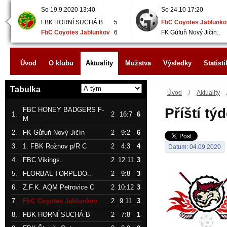
So 19.9.2020 13:40
So 24.10 17:20
FBK HORNÍ SUCHÁ B
5
FbC Coyotes Jablunko
FbC Coyotes Jablunkov
6
FK Gůfuň Nový Jičín..
Úvod
O klubu
Aktuality
Mužstva
Výsledky
Statisti
Tabulka
Úvod
/
Aktuality
Příští tý
FBC HONEY BADGERS F-
1.
2
16:7
6
M
2.
FK Gůfuň Nový Jičín
2
9:2
6
3.
1. FBK Rožnov p/R C
2
4:3
4
Datum: 04.09.2020
4.
FBC Vikings..
2
12:11
3
5.
FLORBAL TORPEDO..
2
9:8
3
6.
Z.F.K. AQM Petrovice C
2
10:12
3
7.
FbC Coyotes Jablunkov
2
9:11
3
8.
FBK HORNÍ SUCHÁ B
2
7:8
1