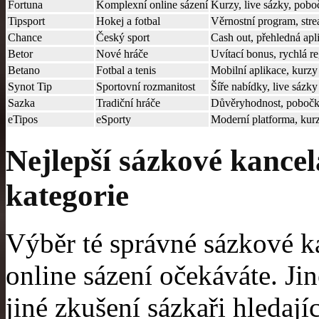
Fortuna
Komplexní online sázení
Kurzy, live sázky, pob
Tipsport
Hokej a fotbal
Věrnostní program, str
Chance
Český sport
Cash out, přehledná apl
Betor
Nové hráče
Uvítací bonus, rychlá re
Betano
Fotbal a tenis
Mobilní aplikace, kurzy
Synot Tip
Sportovní rozmanitost
Šíře nabídky, live sázky
Sazka
Tradiční hráče
Důvěryhodnost, pobočk
eTipos
eSporty
Moderní platforma, kur
Nejlepší sázkové kancel
kategorie
Výběr té správné sázkové ka
online sázení očekáváte. Jiné
jiné zkušení sázkaři hledají