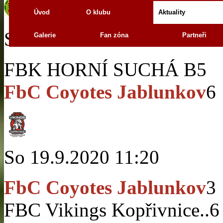
Úvod
O klubu
Aktuality
So 19.9.2020 13:40
Galerie
Fan zóna
Partneři
FBK HORNÍ SUCHÁ B
5
FbC Coyotes Jablunkov
6
So 19.9.2020 11:20
FbC Coyotes Jablunkov
3
FBC Vikings Kopřivnice..
6