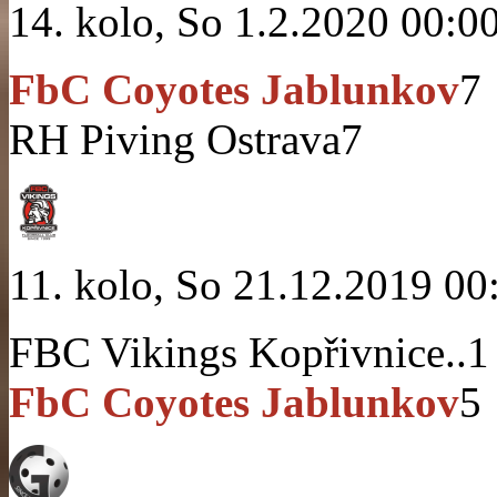
14. kolo, So 1.2.2020 00:0
FbC Coyotes Jablunkov
7
RH Piving Ostrava
7
11. kolo, So 21.12.2019 00
FBC Vikings Kopřivnice..
1
FbC Coyotes Jablunkov
5