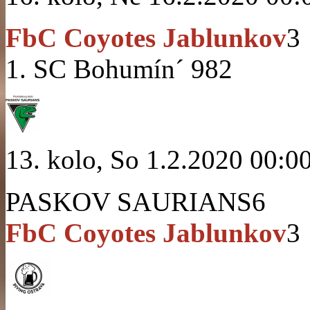
FbC Coyotes Jablunkov
3
1. SC Bohumín´ 98
2
13. kolo, So 1.2.2020 00:0
PASKOV SAURIANS
6
FbC Coyotes Jablunkov
3