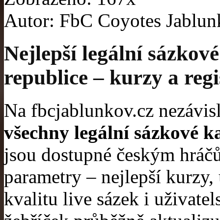
Autor: FbC Coyotes Jablu
Nejlepší legální sázkov
republice – kurzy a reg
Na fbcjablunkov.cz nezávi
všechny legální sázkové k
jsou dostupné českým hráč
parametry – nejlepší kurzy, 
kvalitu live sázek i uživate