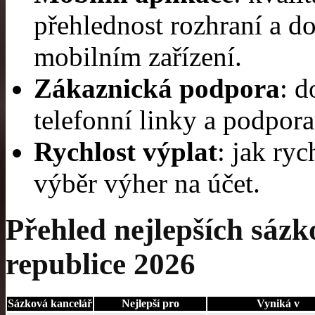
přehlednost rozhraní a d
mobilním zařízení.
Zákaznická podpora
: d
telefonní linky a podpor
Rychlost výplat
: jak ry
výběr výher na účet.
Přehled nejlepších sázk
republice 2026
Sázková kancelář
Nejlepší pro
Vyniká v