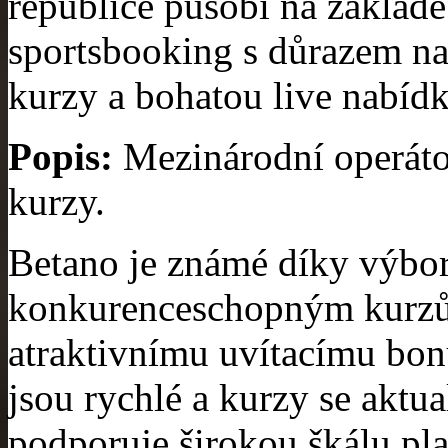
republice působí na základ
sportsbooking s důrazem na 
kurzy a bohatou live nabídk
Popis:
Mezinárodní operátor
kurzy.
Betano je známé díky výbor
konkurenceschopným kurzům 
atraktivnímu uvítacímu bonu
jsou rychlé a kurzy se aktua
podporuje širokou škálu pl