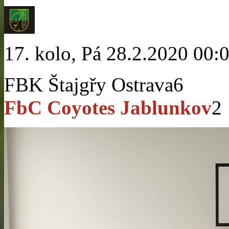
17. kolo, Pá 28.2.2020 00:
FBK Štajgřy Ostrava
6
FbC Coyotes Jablunkov
2