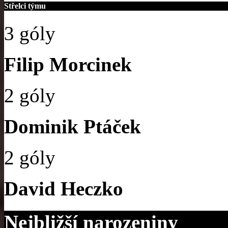
Střelci týmu
3 góly
Filip Morcinek
2 góly
Dominik Ptáček
2 góly
David Heczko
Nejbližší narozeniny