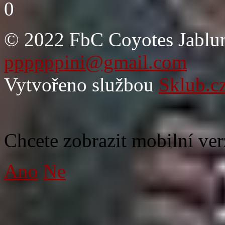
0
© 2022 FbC Coyotes Jablun
ppppppini@gmail.com
Vytvořeno službou
Sklub.c
Chcete zobrazit mobilní ver
Ano
Ne