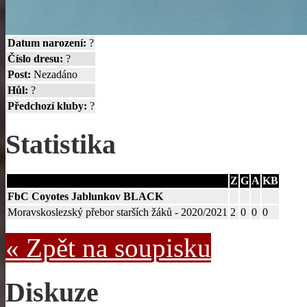
Datum narození:
?
Číslo dresu:
?
Post:
Nezadáno
Hůl:
?
Předchozí kluby:
?
Statistika
Z
G
A
KB
FbC Coyotes Jablunkov BLACK
Moravskoslezský přebor starších žáků - 2020/2021
2
0
0
0
« Zpět na soupisku
Diskuze