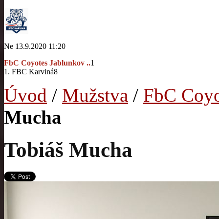
Ne 13.9.2020 11:20
FbC Coyotes Jablunkov ..
1
1. FBC Karviná
8
Úvod
/
Mužstva
/
FbC Coyo
Mucha
Tobiáš Mucha