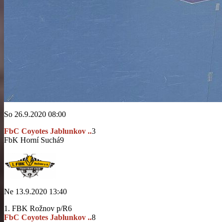
So 26.9.2020 08:00
FbC Coyotes Jablunkov ..
3
FbK Horní Suchá
9
Ne 13.9.2020 13:40
1. FBK Rožnov p/R
6
FbC Coyotes Jablunkov ..
8