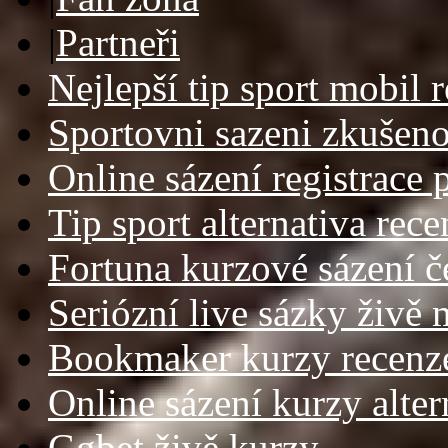
|
Partneři
Nejlepší tip sport mobil r
Sportovni sazeni zkušeno
Online sázení registrace 
Tip sport alternativa rece
Fortuna kurzové sázení č
Seriózní live sázky živě 
Bookmaker kurzy recenz
Online sázení kurzy alter
Ggbet živě kurzy