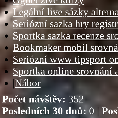
Legální live sázky altern
Seriózní sazka hry regist
Sportka sazka recenze sr
Bookmaker mobil srovná
Seriózní www tipsport on
Sportka online srovnání a
|
Nábor
Počet návštěv:
352
Posledních 30 dnů:
0 |
Pos