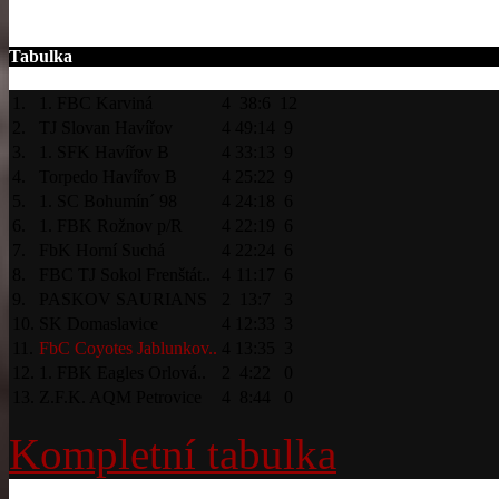
Tabulka
1.
1. FBC Karviná
4
38:6
12
2.
TJ Slovan Havířov
4
49:14
9
3.
1. SFK Havířov B
4
33:13
9
4.
Torpedo Havířov B
4
25:22
9
5.
1. SC Bohumín´ 98
4
24:18
6
6.
1. FBK Rožnov p/R
4
22:19
6
7.
FbK Horní Suchá
4
22:24
6
8.
FBC TJ Sokol Frenštát..
4
11:17
6
9.
PASKOV SAURIANS
2
13:7
3
10.
SK Domaslavice
4
12:33
3
11.
FbC Coyotes Jablunkov..
4
13:35
3
12.
1. FBK Eagles Orlová..
2
4:22
0
13.
Z.F.K. AQM Petrovice
4
8:44
0
Kompletní tabulka