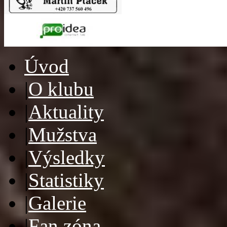
Úvod
|
O klubu
|
Aktuality
|
Mužstva
|
Výsledky
|
Statistiky
|
Galerie
|
Fan zóna