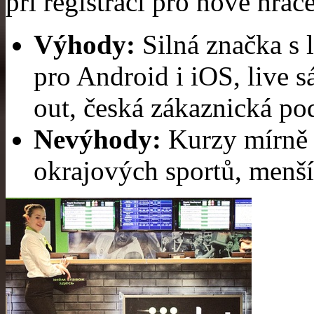
při registraci pro nové hráče
Výhody:
Silná značka s 
pro Android i iOS, live 
out, česká zákaznická po
Nevýhody:
Kurzy mírně 
okrajových sportů, menší