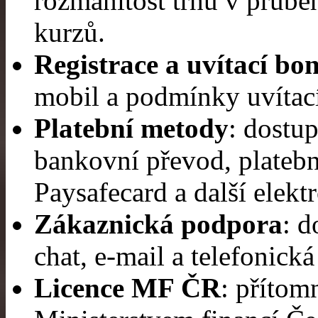
rozmanitost trhů v průběh
kurzů.
Registrace a uvítací bo
mobil a podmínky uvítac
Platební metody
: dostu
bankovní převod, platebn
Paysafecard a další elekt
Zákaznická podpora
: d
chat, e-mail a telefonická
Licence MF ČR
: přítom