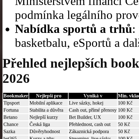
Ministerstvem financí Če
podmínka legálního prov
Nabídka sportů a trhů
:
basketbalu, eSportů a dalš
Přehled nejlepších boo
2026
Bookmaker
Nejlepší pro
Vyniká v
Min. vkla
Tipsport
Mobilní aplikace
Live sázky, hokej
100 Kč
Fortuna
Stabilita a důvěra
Cash out, přímé přenosy
100 Kč
Betano
Nejlepší kurzy
Bet Builder, UX
100 Kč
Chance
Česká liga
Přehlednost, cash out
50 Kč
Sazka
Důvěryhodnost
Zákaznická podpora
50 Kč
bet365
Kurzy a trhy
Streaming, live sázky
100 Kč