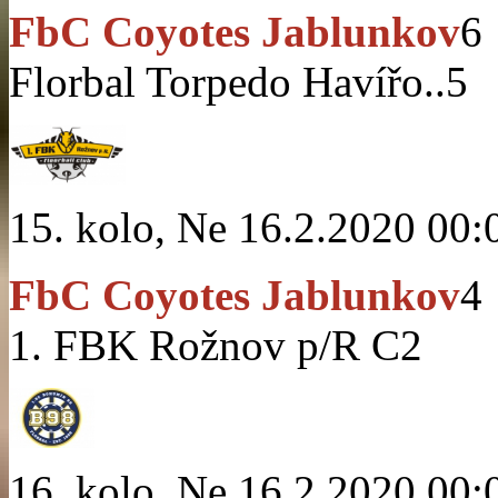
FbC Coyotes Jablunkov
6
Florbal Torpedo Havířo..
5
15. kolo, Ne 16.2.2020 00:
FbC Coyotes Jablunkov
4
1. FBK Rožnov p/R C
2
16. kolo, Ne 16.2.2020 00: