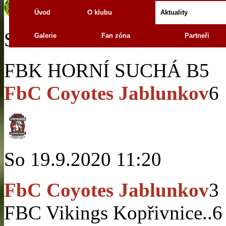
Úvod
O klubu
Aktuality
So 19.9.2020 13:40
Galerie
Fan zóna
Partneři
FBK HORNÍ SUCHÁ B
5
FbC Coyotes Jablunkov
6
So 19.9.2020 11:20
FbC Coyotes Jablunkov
3
FBC Vikings Kopřivnice..
6