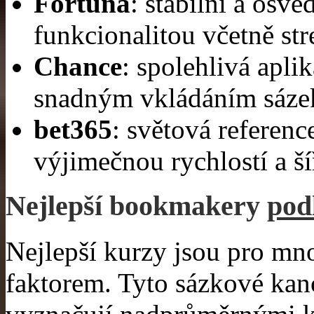
Fortuna
: stabilní a osv
funkcionalitou včetně st
Chance
: spolehlivá apli
snadným vkládáním sáze
bet365
: světová referenc
výjimečnou rychlostí a ší
Nejlepší bookmakery
pod
Nejlepší kurzy jsou pro mn
faktorem. Tyto sázkové kanc