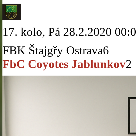
17. kolo, Pá 28.2.2020 00:
FBK Štajgřy Ostrava
6
FbC Coyotes Jablunkov
2