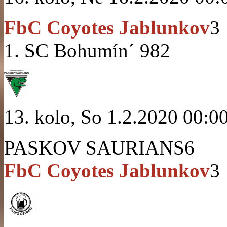
FbC Coyotes Jablunkov
3
1. SC Bohumín´ 98
2
13. kolo, So 1.2.2020 00:0
PASKOV SAURIANS
6
FbC Coyotes Jablunkov
3