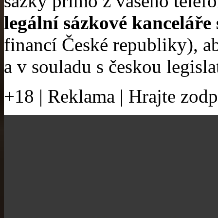
sázky přímo z vašeho telef
legální sázkové kanceláře
financí České republiky), a
a v souladu s českou legisla
+18 | Reklama | Hrajte zod