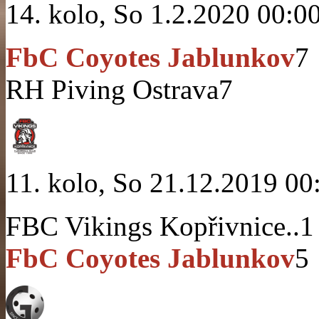
14. kolo, So 1.2.2020 00:0
FbC Coyotes Jablunkov
7
RH Piving Ostrava
7
11. kolo, So 21.12.2019 00
FBC Vikings Kopřivnice..
1
FbC Coyotes Jablunkov
5