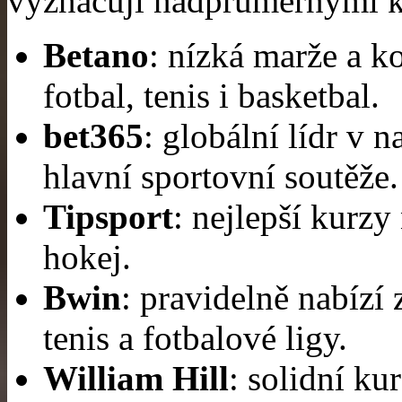
vyznačují nadprůměrnými k
Betano
: nízká marže a 
fotbal, tenis i basketbal.
bet365
: globální lídr v
hlavní sportovní soutěže.
Tipsport
: nejlepší kurzy
hokej.
Bwin
: pravidelně nabízí
tenis a fotbalové ligy.
William Hill
: solidní ku