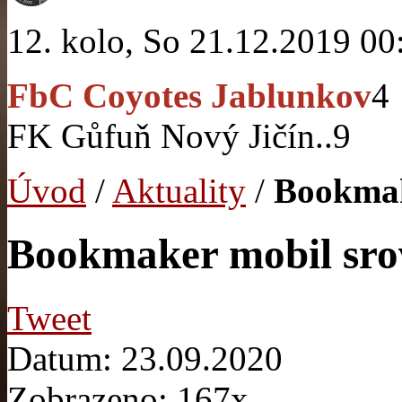
12. kolo, So 21.12.2019 00
FbC Coyotes Jablunkov
4
FK Gůfuň Nový Jičín..
9
Úvod
/
Aktuality
/
Bookmak
Bookmaker mobil sro
Tweet
Datum: 23.09.2020
Zobrazeno: 167x