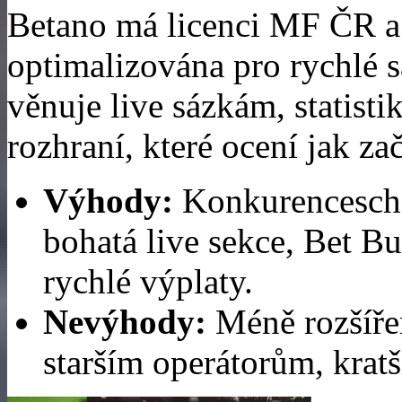
Betano má licenci MF ČR a 
optimalizována pro rychlé s
věnuje live sázkám, statist
rozhraní, které ocení jak zač
Výhody:
Konkurencescho
bohatá live sekce, Bet Bui
rychlé výplaty.
Nevýhody:
Méně rozšíře
starším operátorům, kratší