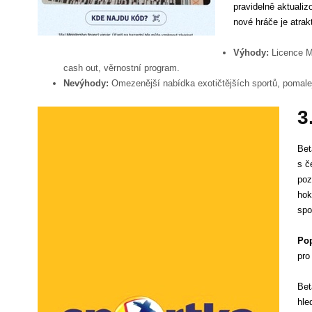
pravidelně aktualiz
nové hráče je atrakt
Výhody:
Licence MF
cash out, věrnostní program.
Nevýhody:
Omezenější nabídka exotičtějších sportů, pomale
3
Bet
s č
poz
hok
spo
Pop
pro
Bet
hle