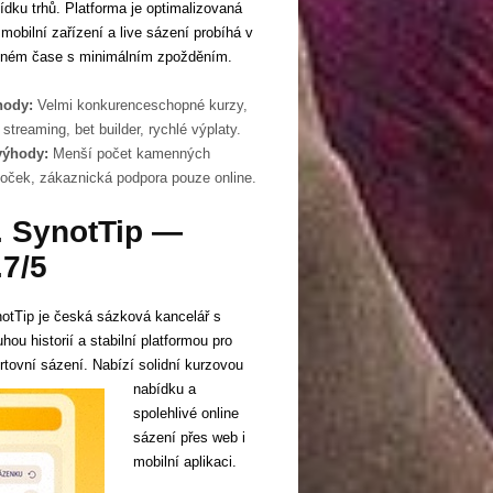
ídku trhů. Platforma je optimalizovaná
 mobilní zařízení a live sázení probíhá v
lném čase s minimálním zpožděním.
hody:
Velmi konkurenceschopné kurzy,
e streaming, bet builder, rychlé výplaty.
výhody:
Menší počet kamenných
oček, zákaznická podpora pouze online.
. SynotTip —
.7/5
otTip je česká sázková kancelář s
uhou historií a stabilní platformou pro
rtovní sázení. Nabízí solidní kurzovou
nabídku a
spolehlivé online
sázení přes web i
mobilní aplikaci.