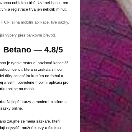
ovanou nabídkou trhů. Uvítací bonus pro
ivní a registrace trvá jen několik minut.
 ČR, silná mobilní aplikace, live sázky,
jší výběry přes bankovní převod.
. Betano — 4.8/5
ano je rychle rostoucí sázková kancelář
eskou licencí, která si získala silnou
ici díky nejlepším kurzům na fotbal a
ej a velmi povedené mobilní aplikaci pro
rtku online na mobilu.
is:
Nejlepší kurzy a moderní platforma
 sázky online.
ano zaujme zejména sázkaře, kteří
dají nejvyšší možné kurzy a širokou