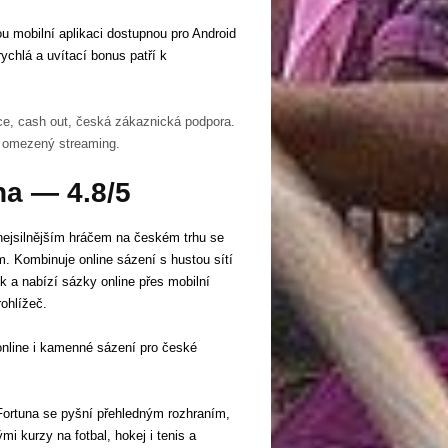
ou mobilní aplikaci dostupnou pro Android
rychlá a uvítací bonus patří k
ce, cash out, česká zákaznická podpora.
 omezený streaming.
na — 4.8/5
nejsilnějším hráčem na českém trhu se
. Kombinuje online sázení s hustou sítí
a nabízí sázky online přes mobilní
rohlížeč.
online i kamenné sázení pro české
ortuna se pyšní přehledným rozhraním,
 kurzy na fotbal, hokej i tenis a