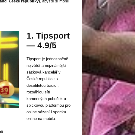
nancí České republiky)
, abyste si mohli
1. Tipsport
— 4.9/5
Tipsport je jednoznačně
největší a nejznámější
sázková kancelář v
České republice s
desetiletou tradicí,
rozsáhlou sítí
kamenných poboček a
špičkovou platformou pro
online sázení i sportku
online na mobilu.
hů.