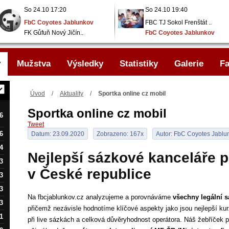
So 24.10 17:20
So 24.10 19:40
FbC Coyotes Jablunkov
FBC TJ Sokol Frenštát ..
FK Gůfuň Nový Jičín..
FbC Coyotes Jablunkov
y
Mužstva
Výsledky
Statistiky
Galerie
Fa
Úvod
/
Aktuality
/
Sportka online cz mobil
Sportka online cz mobil
6
Tweet
6
Datum: 23.09.2020
Zobrazeno: 167x
Autor: FbC Coyotes Jablu
4
Nejlepší sázkové kanceláře p
3
v České republice
3
3
Na fbcjablunkov.cz analyzujeme a porovnáváme
všechny legální s
3
přičemž nezávisle hodnotíme klíčové aspekty jako jsou nejlepší kurz
1
při live sázkách a celková důvěryhodnost operátora. Náš žebříček 