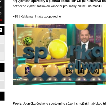
0
něj výhradně
operátory s platnou licencí MF ČR (Ministerstvo fi
bezpečně vybrat sázkovou kancelář pro sázky online i na mobilu.
0
0
+18 | Reklama | Hrajte zodpovědně
ka
Popis:
Jednička českého sportovního sázení s nejširší nabídkou tr