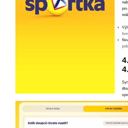
nab
pro
reá
Vý
liv
Ne
pob
4
4
Syn
dlo
spo