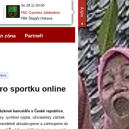
So 28.11 00:00
So 28.11 00:00
A tým
FbC Coyotes Jablunkov
RH Piving Ostrava
FBK Štajgřy Ostrava
FbC Coyotes Jablunkov
n zóna
Partneři
nkov
ro sportku online
ázkové kanceláře v České republice
,
y, rychlost výplat, uživatelský zážitek
pravidelně aktualizujeme a zahrnujeme do