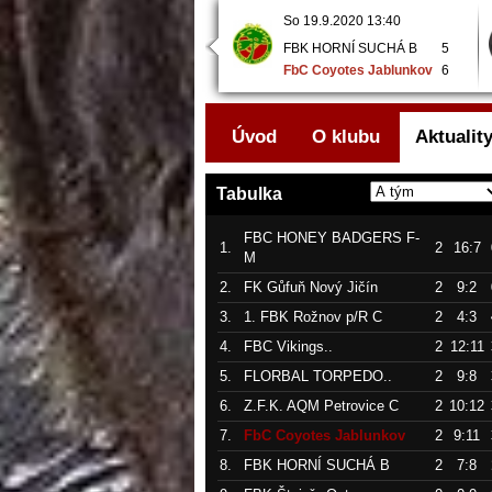
So 19.9.2020 11:20
So 19.9.2020 13:40
FbC Coyotes Jablunkov
3
FBK HORNÍ SUCHÁ B
5
FBC Vikings Kopřivnice..
6
FbC Coyotes Jablunkov
6
Úvod
O klubu
Aktualit
Tabulka
FBC HONEY BADGERS F-
1.
2
16:7
M
2.
FK Gůfuň Nový Jičín
2
9:2
3.
1. FBK Rožnov p/R C
2
4:3
4.
FBC Vikings..
2
12:11
5.
FLORBAL TORPEDO..
2
9:8
6.
Z.F.K. AQM Petrovice C
2
10:12
7.
FbC Coyotes Jablunkov
2
9:11
8.
FBK HORNÍ SUCHÁ B
2
7:8