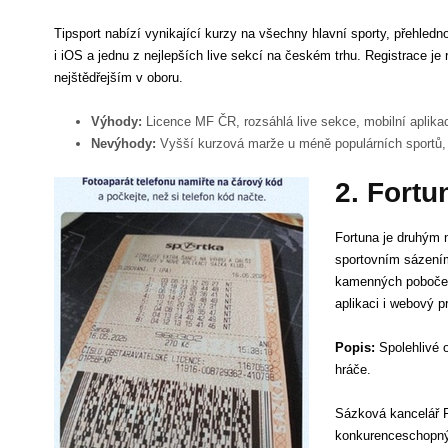
Tipsport nabízí vynikající kurzy na všechny hlavní sporty, přehledn
i iOS a jednu z nejlepších live sekcí na českém trhu. Registrace je 
nejštědřejším v oboru.
Výhody:
Licence MF ČR, rozsáhlá live sekce, mobilní aplika
Nevýhody:
Vyšší kurzová marže u méně populárních sportů,
2. Fortu
Fortuna je druhým 
sportovním sázením
kamenných poboček 
aplikaci i webový p
Popis:
Spolehlivé 
hráče.
Sázková kancelář F
konkurenceschopnými