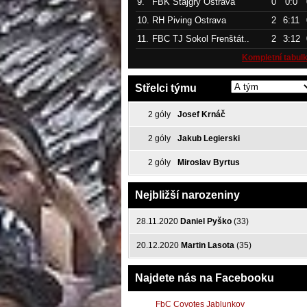
9.
FBK Štajgřy Ostrava
0
0:0
10.
RH Piving Ostrava
2
6:11
11.
FBC TJ Sokol Frenštát..
2
3:12
Kompletní tabul
Střelci týmu
2 góly
Josef Krnáč
2 góly
Jakub Legierski
2 góly
Miroslav Byrtus
Nejbližší narozeniny
28.11.2020
Daniel Pyško
(33)
20.12.2020
Martin Lasota
(35)
Najdete nás na Facebooku
FbC Coyotes Jablunkov