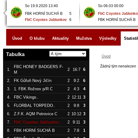
So 19.9.2020 13:40
So 06.03 00:00
FBK HORNÍ SUCHÁ B
5
FbC Coyotes Jablunko
FbC Coyotes Jablunkov
6
FBK HORNÍ SUCHÁ B
Úvod
O klubu
Aktuality
Mužstva
Výsledky
Statisti
Tabulka
Úvod
Žádný tým nenalezen
FBC HONEY BADGERS F-
1.
2
16:7
6
M
2.
FK Gůfuň Nový Jičín
2
9:2
6
3.
1. FBK Rožnov p/R C
2
4:3
4
4.
FBC Vikings..
2
12:11
3
5.
FLORBAL TORPEDO..
2
9:8
3
6.
Z.F.K. AQM Petrovice C
2
10:12
3
7.
FbC Coyotes Jablunkov
2
9:11
3
8.
FBK HORNÍ SUCHÁ B
2
7:8
1