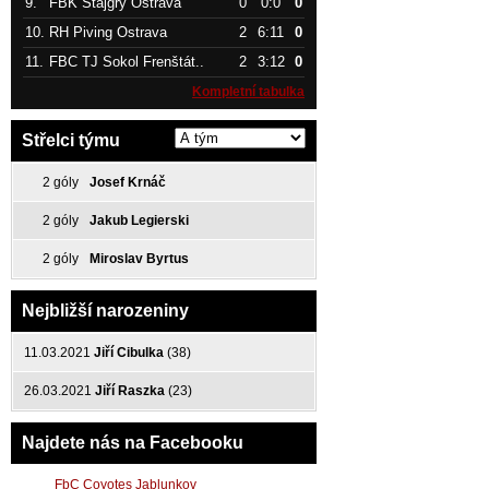
9.
FBK Štajgřy Ostrava
0
0:0
0
10.
RH Piving Ostrava
2
6:11
0
11.
FBC TJ Sokol Frenštát..
2
3:12
0
Kompletní tabulka
Střelci týmu
2 góly
Josef Krnáč
2 góly
Jakub Legierski
2 góly
Miroslav Byrtus
Nejbližší narozeniny
11.03.2021
Jiří Cibulka
(38)
26.03.2021
Jiří Raszka
(23)
Najdete nás na Facebooku
FbC Coyotes Jablunkov