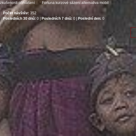
zkušenosti přihlášení
Fortuna kurzové sázení alternativa mobil
Počet návštěv:
352
Posledních 30 dnů:
0 |
Posledních 7 dnů:
0 |
Poslední den:
0