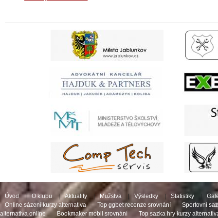
Úvod
|
O klubu
|
Aktuality
|
Mužstva
|
Výsledky
|
Statistiky
|
Gale
Online sázení kurzy alternativa
Top ggbet recenze srovnání
Sportovni saz
alternativa online
Bookmaker mobil srovnání
Top sazka hry kurzy alternativ