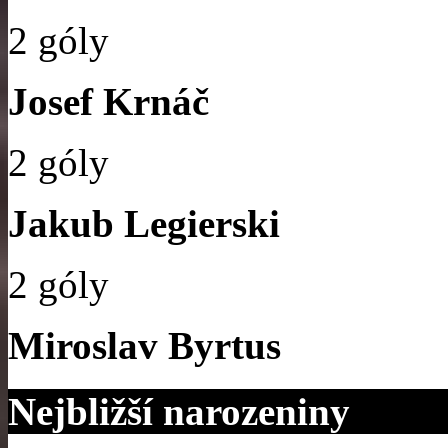
2 góly
Josef Krnáč
2 góly
Jakub Legierski
2 góly
Miroslav Byrtus
Nejbližší narozeniny