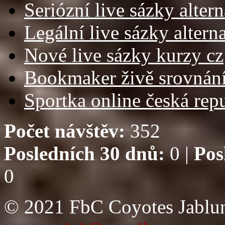
Seriózní live sázky altern
Legální live sázky altern
Nové live sázky kurzy cz
Bookmaker živě srovnán
Sportka online česká rep
Počet návštěv:
352
Posledních 30 dnů:
0 |
Pos
0
© 2021 FbC Coyotes Jablun