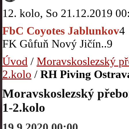
12. kolo, So 21.12.2019 00
FbC Coyotes Jablunkov
4
FK Gůfuň Nový Jičín..
9
Úvod
/
Moravskoslezský p
2.kolo
/
RH Piving Ostrav
Moravskoslezský přebo
1-2.kolo
19.9.2020 00:00