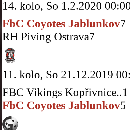
14. kolo, So 1.2.2020 00:0
FbC Coyotes Jablunkov
7
RH Piving Ostrava
7
11. kolo, So 21.12.2019 00
FBC Vikings Kopřivnice..
1
FbC Coyotes Jablunkov
5