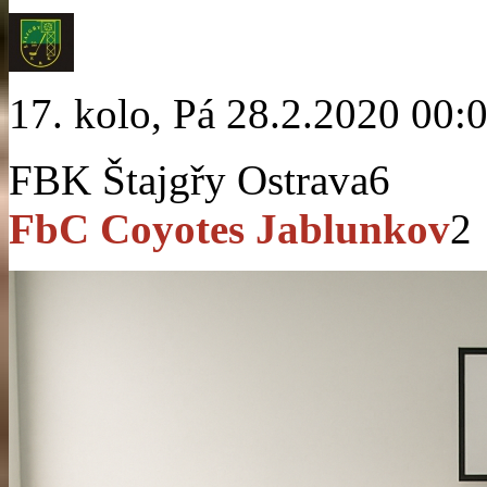
17. kolo, Pá 28.2.2020 00:
FBK Štajgřy Ostrava
6
FbC Coyotes Jablunkov
2