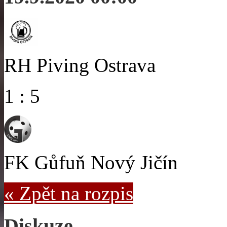
RH Piving Ostrava
1 : 5
FK Gůfuň Nový Jičín
« Zpět na rozpis
Diskuze