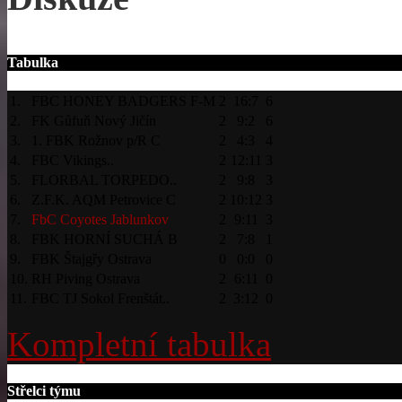
Tabulka
1.
FBC HONEY BADGERS F-M
2
16:7
6
2.
FK Gůfuň Nový Jičín
2
9:2
6
3.
1. FBK Rožnov p/R C
2
4:3
4
4.
FBC Vikings..
2
12:11
3
5.
FLORBAL TORPEDO..
2
9:8
3
6.
Z.F.K. AQM Petrovice C
2
10:12
3
7.
FbC Coyotes Jablunkov
2
9:11
3
8.
FBK HORNÍ SUCHÁ B
2
7:8
1
9.
FBK Štajgřy Ostrava
0
0:0
0
10.
RH Piving Ostrava
2
6:11
0
11.
FBC TJ Sokol Frenštát..
2
3:12
0
Kompletní tabulka
Střelci týmu