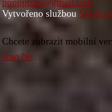
ppppppini@gmail.com
Vytvořeno službou
Sklub.c
Chcete zobrazit mobilní ver
Ano
Ne