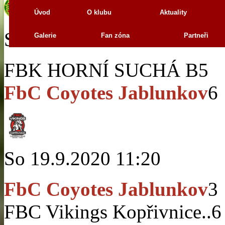
Úvod
O klubu
Aktuality
So 19.9.2020 13:40
Galerie
Fan zóna
Partneři
FBK HORNÍ SUCHÁ B
5
FbC Coyotes Jablunkov
6
So 19.9.2020 11:20
FbC Coyotes Jablunkov
3
FBC Vikings Kopřivnice..
6