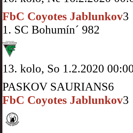
FbC Coyotes Jablunkov
3
1. SC Bohumín´ 98
2
13. kolo, So 1.2.2020 00:0
PASKOV SAURIANS
6
FbC Coyotes Jablunkov
3