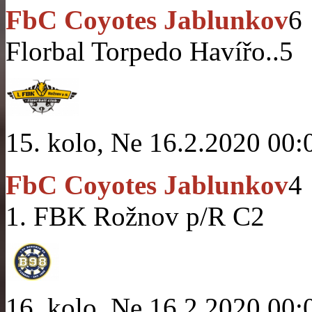
FbC Coyotes Jablunkov
6
Florbal Torpedo Havířo..
5
15. kolo, Ne 16.2.2020 00:
FbC Coyotes Jablunkov
4
1. FBK Rožnov p/R C
2
16. kolo, Ne 16.2.2020 00: