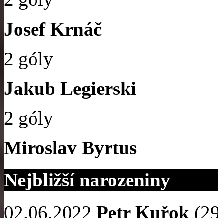
Josef Krnáč
2 góly
Jakub Legierski
2 góly
Miroslav Byrtus
Nejbližší narozeniny
02.06.2022
Petr Kuřok
(29