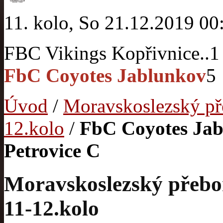
11. kolo, So 21.12.2019 00
FBC Vikings Kopřivnice..
1
FbC Coyotes Jablunkov
5
Úvod
/
Moravskoslezský p
12.kolo
/
FbC Coyotes Jab
Petrovice C
Moravskoslezský přebo
11-12.kolo