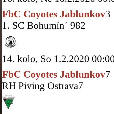
FbC Coyotes Jablunkov
3
1. SC Bohumín´ 98
2
14. kolo, So 1.2.2020 00:0
FbC Coyotes Jablunkov
7
RH Piving Ostrava
7