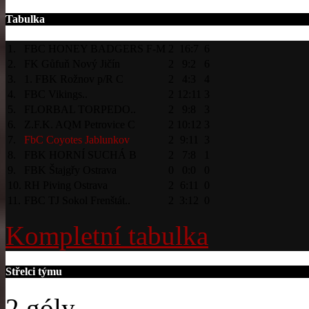
Tabulka
1.
FBC HONEY BADGERS F-M
2
16:7
6
2.
FK Gůfuň Nový Jičín
2
9:2
6
3.
1. FBK Rožnov p/R C
2
4:3
4
4.
FBC Vikings..
2
12:11
3
5.
FLORBAL TORPEDO..
2
9:8
3
6.
Z.F.K. AQM Petrovice C
2
10:12
3
7.
FbC Coyotes Jablunkov
2
9:11
3
8.
FBK HORNÍ SUCHÁ B
2
7:8
1
9.
FBK Štajgřy Ostrava
0
0:0
0
10.
RH Piving Ostrava
2
6:11
0
11.
FBC TJ Sokol Frenštát..
2
3:12
0
Kompletní tabulka
Střelci týmu
2 góly