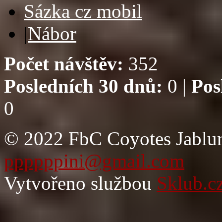
Sázka cz mobil
|
Nábor
Počet návštěv:
352
Posledních 30 dnů:
0 |
Pos
0
© 2022 FbC Coyotes Jablun
ppppppini@gmail.com
Vytvořeno službou
Sklub.c