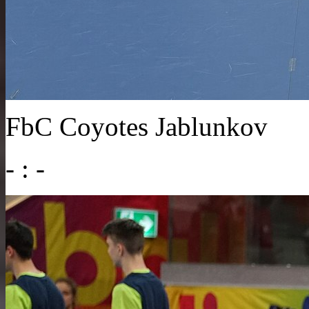
FbC Coyotes Jablunkov
- : -