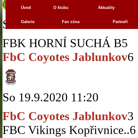
Úvod
O klubu
Aktuality
So 19.9.2020 13:40
Galerie
Fan zóna
Partneři
FBK HORNÍ SUCHÁ B
5
FbC Coyotes Jablunkov
6
So 19.9.2020 11:20
FbC Coyotes Jablunkov
3
FBC Vikings Kopřivnice..
6