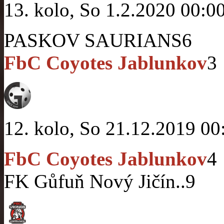
13. kolo, So 1.2.2020 00:0
PASKOV SAURIANS
6
FbC Coyotes Jablunkov
3
12. kolo, So 21.12.2019 00
FbC Coyotes Jablunkov
4
FK Gůfuň Nový Jičín..
9