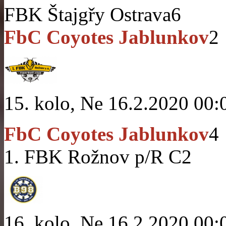
FBK Štajgřy Ostrava
6
FbC Coyotes Jablunkov
2
15. kolo, Ne 16.2.2020 00:
FbC Coyotes Jablunkov
4
1. FBK Rožnov p/R C
2
16. kolo, Ne 16.2.2020 00: