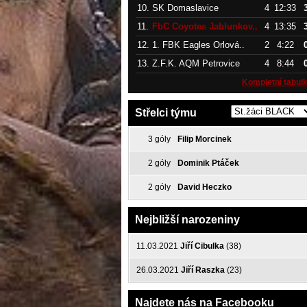
10.
SK Domaslavice
4
12:33
11.
FbC Coyotes Jablunkov..
4
13:35
12.
1. FBK Eagles Orlová..
2
4:22
13.
Z.F.K. AQM Petrovice
4
8:44
Kompletní tabul
Střelci týmu
3 góly
Filip Morcinek
2 góly
Dominik Ptáček
2 góly
David Heczko
Nejbližší narozeniny
11.03.2021
Jiří Cibulka
(38)
26.03.2021
Jiří Raszka
(23)
Najdete nás na Facebooku