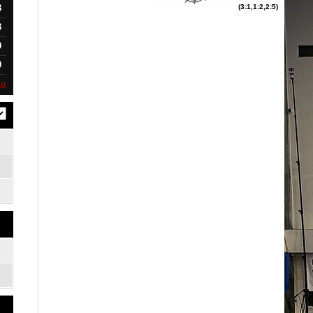
3
(3:1,1:2,2:5)
3
0
0
ka