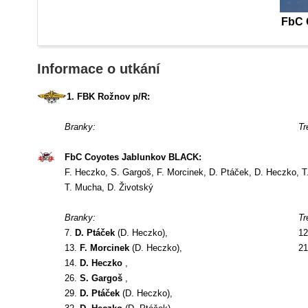
FbC 
Informace o utkání
1. FBK Rožnov p/R:
Branky:
Tr
FbC Coyotes Jablunkov BLACK:
F. Heczko, S. Gargoš, F. Morcinek, D. Ptáček, D. Heczko, T.
T. Mucha, D. Životský
Branky:
Tr
7.
D. Ptáček
(D. Heczko),
1
13.
F. Morcinek
(D. Heczko),
2
14.
D. Heczko
,
26.
S. Gargoš
,
29.
D. Ptáček
(D. Heczko),