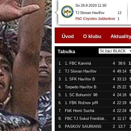
So 26.9.2020 08:00
So 26.9.2020 11:30
FbC Coyotes Jablunkov
3
TJ Slovan Havířov
12
..
FbK Horní Suchá
9
FbC Coyotes Jablunkov
1
..
Úvod
O klubu
Aktualit
Tabulka
1.
1. FBC Karviná
4
38:6
1
2.
TJ Slovan Havířov
4
49:14
3.
1. SFK Havířov B
4
33:13
4.
Torpedo Havířov B
4
25:22
5.
1. SC Bohumín´ 98
4
24:18
6.
1. FBK Rožnov p/R
4
22:19
7.
FbK Horní Suchá
4
22:24
8.
FBC TJ Sokol Frenštát..
4
11:17
9.
PASKOV SAURIANS
2
13:7