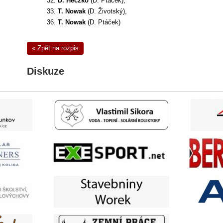
32.
D. Heczko
(D. Ptáček),
33.
T. Nowak
(D. Životský),
36.
T. Nowak
(D. Ptáček)
« Zpět na rozpis
Diskuze