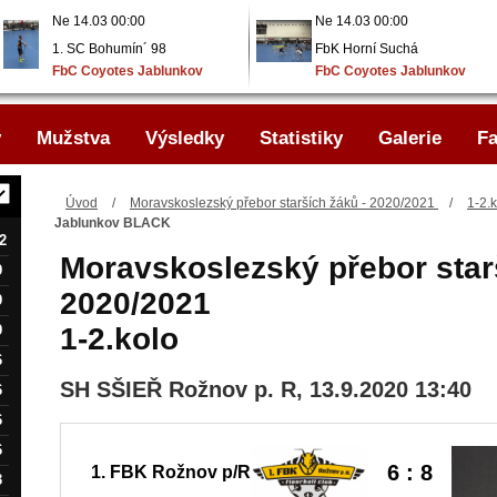
Ne 14.03 00:00
Ne 14.03 00:00
1. SC Bohumín´ 98
FbK Horní Suchá
FbC Coyotes Jablunkov
FbC Coyotes Jablunkov
..
..
y
Mužstva
Výsledky
Statistiky
Galerie
Fa
Úvod
/
Moravskoslezský přebor starších žáků - 2020/2021
/
1-2.
Jablunkov BLACK
2
Moravskoslezský přebor star
9
2020/2021
9
9
1-2.kolo
6
SH SŠIEŘ Rožnov p. R, 13.9.2020 13:40
6
6
6
6 : 8
1. FBK Rožnov p/R
3