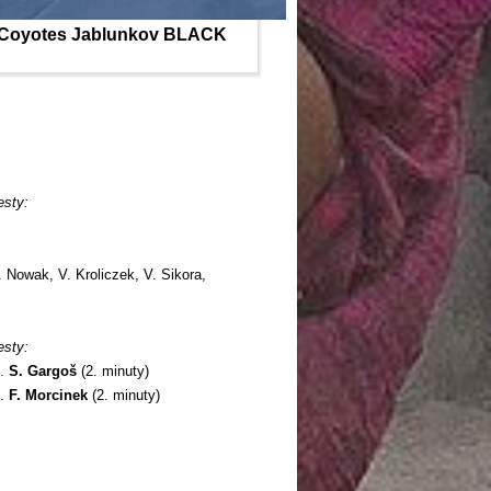
Coyotes Jablunkov BLACK
esty:
 Nowak, V. Kroliczek, V. Sikora,
esty:
2.
S. Gargoš
(2. minuty)
1.
F. Morcinek
(2. minuty)