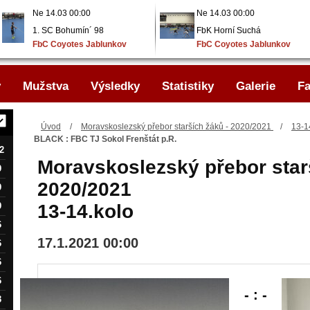
Ne 14.03 00:00
Ne 14.03 00:00
1. SC Bohumín´ 98
FbK Horní Suchá
FbC Coyotes Jablunkov
FbC Coyotes Jablunkov
..
..
y
Mužstva
Výsledky
Statistiky
Galerie
Fa
Úvod
/
Moravskoslezský přebor starších žáků - 2020/2021
/
13-1
BLACK : FBC TJ Sokol Frenštát p.R.
2
Moravskoslezský přebor star
9
2020/2021
9
9
13-14.kolo
6
17.1.2021 00:00
6
6
6
- : -
3