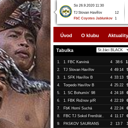
So 26.9.2020 08:00
So 26.9.2020 11:30
FbC Coyotes Jablunkov
3
TJ Slovan Havířov
12
..
FbK Horní Suchá
9
FbC Coyotes Jablunkov
1
..
Úvod
O klubu
Aktualit
Tabulka
1.
1. FBC Karviná
4
38:6
1
2.
TJ Slovan Havířov
4
49:14
3.
1. SFK Havířov B
4
33:13
4.
Torpedo Havířov B
4
25:22
5.
1. SC Bohumín´ 98
4
24:18
6.
1. FBK Rožnov p/R
4
22:19
7.
FbK Horní Suchá
4
22:24
8.
FBC TJ Sokol Frenštát..
4
11:17
9.
PASKOV SAURIANS
2
13:7