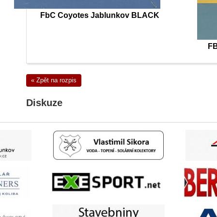
FbC Coyotes Jablunkov BLACK
FB
« Zpět na rozpis
Diskuze