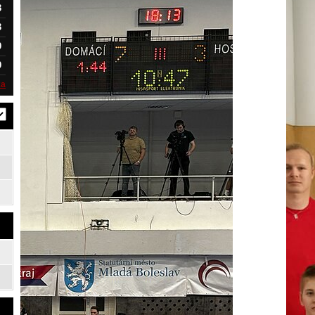
3
3
0
0
ka