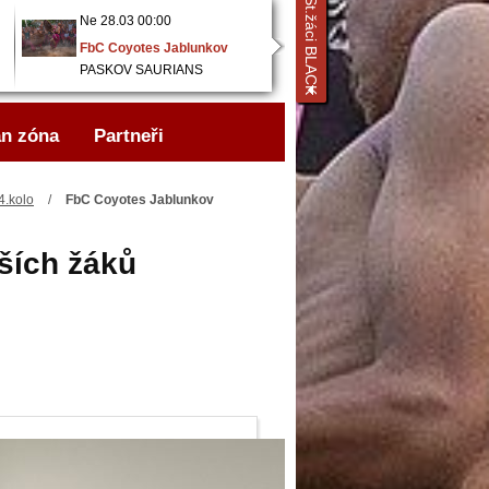
St.žáci BLACK
Ne 28.03 00:00
Ne 28.03 00:00
FbC Coyotes Jablunkov
FbC Coyotes Jablunkov
..
PASKOV SAURIANS
..
1. FBK Rožnov p/R
n zóna
Partneři
4.kolo
/
FbC Coyotes Jablunkov
ších žáků