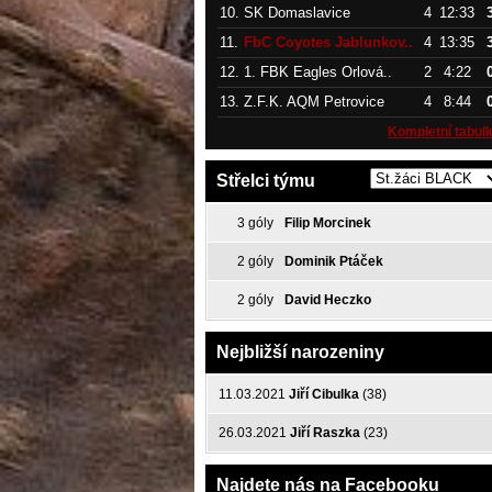
10.
SK Domaslavice
4
12:33
11.
FbC Coyotes Jablunkov..
4
13:35
12.
1. FBK Eagles Orlová..
2
4:22
13.
Z.F.K. AQM Petrovice
4
8:44
Kompletní tabul
Střelci týmu
3 góly
Filip Morcinek
2 góly
Dominik Ptáček
2 góly
David Heczko
Nejbližší narozeniny
11.03.2021
Jiří Cibulka
(38)
26.03.2021
Jiří Raszka
(23)
Najdete nás na Facebooku