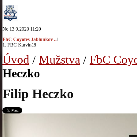
Ne 13.9.2020 11:20
FbC Coyotes Jablunkov ..
1
1. FBC Karviná
8
Úvod
/
Mužstva
/
FbC Coyo
Heczko
Filip Heczko