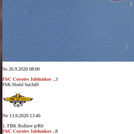
So 26.9.2020 08:00
FbC Coyotes Jablunkov ..
3
FbK Horní Suchá
9
Ne 13.9.2020 13:40
1. FBK Rožnov p/R
6
FbC Coyotes Jablunkov ..
8