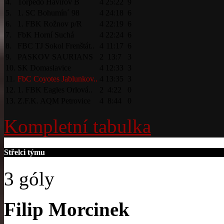
4.
Torpedo Havířov B
4
25:22
9
5.
1. SC Bohumín´ 98
4
24:18
6
6.
1. FBK Rožnov p/R
4
22:19
6
7.
FbK Horní Suchá
4
22:24
6
8.
FBC TJ Sokol Frenštát..
4
11:17
6
9.
PASKOV SAURIANS
2
13:7
3
10.
SK Domaslavice
4
12:33
3
11.
FbC Coyotes Jablunkov..
4
13:35
3
12.
1. FBK Eagles Orlová..
2
4:22
0
13.
Z.F.K. AQM Petrovice
4
8:44
0
Kompletní tabulka
Střelci týmu
3 góly
Filip Morcinek