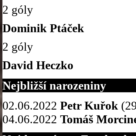
2 góly
Dominik Ptáček
2 góly
David Heczko
Nejbližší narozeniny
02.06.2022
Petr Kuřok
(29
04.06.2022
Tomáš Morcin