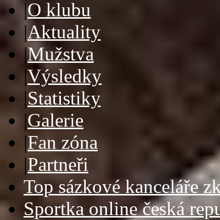
|
O klubu
|
Aktuality
|
Mužstva
|
Výsledky
|
Statistiky
|
Galerie
|
Fan zóna
|
Partneři
Top sázkové kanceláře zk
Sportka online česká rep