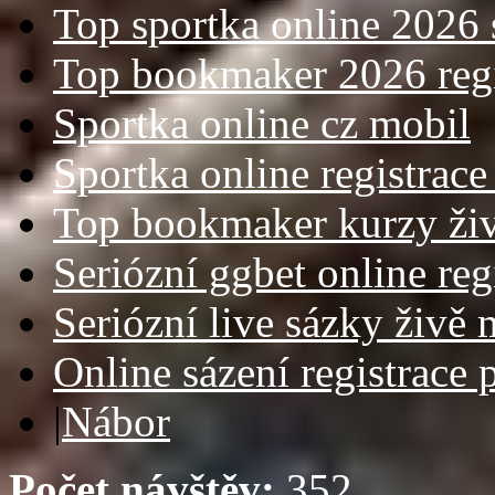
Top sportka online 2026 
Top bookmaker 2026 regi
Sportka online cz mobil
Sportka online registrace
Top bookmaker kurzy ži
Seriózní ggbet online reg
Seriózní live sázky živě 
Online sázení registrace 
|
Nábor
Počet návštěv:
352