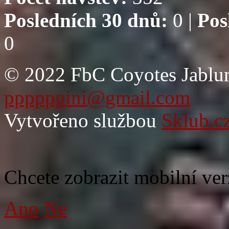
Posledních 30 dnů:
0 |
Pos
0
© 2022 FbC Coyotes Jablun
ppppppini@gmail.com
Vytvořeno službou
Sklub.c
Chcete zobrazit mobilní ver
Ano
Ne