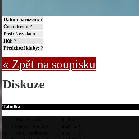
Datum narození:
?
Číslo dresu:
?
Post:
Nezadáno
Hůl:
?
Předchozí kluby:
?
« Zpět na soupisku
Diskuze
Tabulka
1.
1. FBC Karviná
4
38:6
12
2.
TJ Slovan Havířov
4
49:14
9
3.
1. SFK Havířov B
4
33:13
9