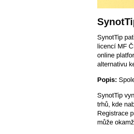
SynotTi
SynotTip pat
licencí MF Č
online platfo
alternativu k
Popis:
Spole
SynotTip vyn
trhů, kde nab
Registrace p
může okamžit