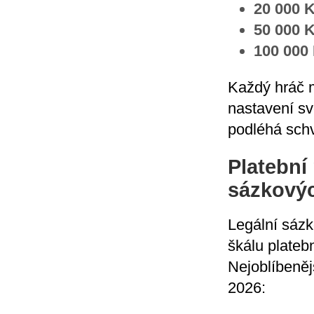
20 000 
50 000 
100 000
Každý hráč m
nastavení sv
podléhá schv
Platební
sázkovýc
Legální sázk
škálu plate
Nejoblíbeněj
2026: