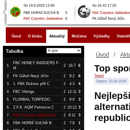
So 19.9.2020 13:40
So 24.10 17:20
FBK HORNÍ SUCHÁ B
5
FbC Coyotes Jablunko
FbC Coyotes Jablunkov
6
FK Gůfuň Nový Jičín..
Úvod
O klubu
Aktuality
Mužstva
Výsledky
Statisti
Tabulka
Úvod
/
Aktu
FBC HONEY BADGERS F-
1.
2
16:7
6
Top spor
M
2.
FK Gůfuň Nový Jičín
2
9:2
6
Tweet
Datum: 23.09.2020
3.
1. FBK Rožnov p/R C
2
4:3
4
4.
FBC Vikings..
2
12:11
3
Nejlepš
5.
FLORBAL TORPEDO..
2
9:8
3
alterna
6.
Z.F.K. AQM Petrovice C
2
10:12
3
republi
7.
FbC Coyotes Jablunkov
2
9:11
3
8.
FBK HORNÍ SUCHÁ B
2
7:8
1