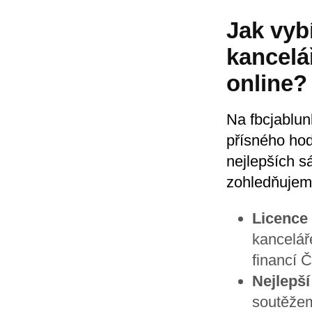
Jak vyb
kancelá
online?
Na fbcjablun
přísného hod
nejlepších s
zohledňujeme
Licence
kancelář
financí 
Nejlepší
soutěžem