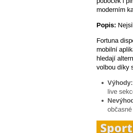
poboček i pl
moderním ka
Popis:
Nejsi
Fortuna disp
mobilní apli
hledají alter
volbou díky s
Výhody:
live sek
Nevýhod
občasné 