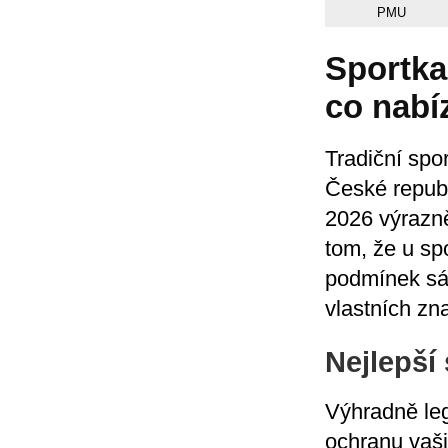
PMU
Sportka
co nabí
Tradiční spo
České republ
2026 výrazně
tom, že u sp
podmínek sáz
vlastních zn
Nejlepší
Výhradně leg
ochranu vaši