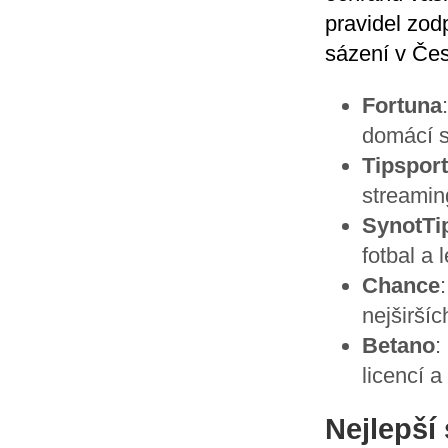
pravidel zod
sázení v Čes
Fortuna
domácí s
Tipsport
streamin
SynotTi
fotbal a 
Chance
nejširší
Betano
:
licencí 
Nejlepší