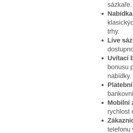
sázkaře.
Nabídka
klasický
trhy.
Live sá
dostupno
Uvítací 
bonusu p
nabídky.
Platebn
bankovní
Mobilní
rychlost 
Zákazni
telefonu 