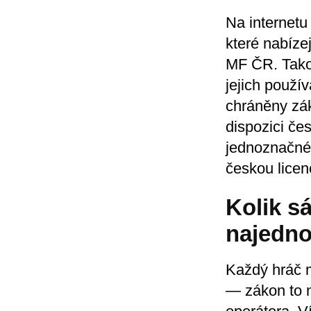
Na internetu
které nabíze
MF ČR. Takov
jejich použív
chráněny zá
dispozici če
jednoznačné 
českou licen
Kolik s
najedn
Každý hráč m
— zákon to 