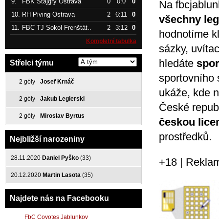
9.
FBK Štajgřy Ostrava
0
0:0
0
Na fbcjablu
10.
RH Piving Ostrava
2
6:11
0
všechny leg
11.
FBC TJ Sokol Frenštát..
2
3:12
0
hodnotíme klí
Kompletní tabulka
sázky, uvíta
hledáte
spor
Střelci týmu
sportovního 
2 góly
Josef Krnáč
ukáže, kde n
2 góly
Jakub Legierski
České repub
2 góly
Miroslav Byrtus
českou lice
prostředků.
Nejbližší narozeniny
28.11.2020
Daniel Pyško
(33)
+18 | Rekla
20.12.2020
Martin Lasota
(35)
Najdete nás na Facebooku
FbC Coyotes Jablunkov