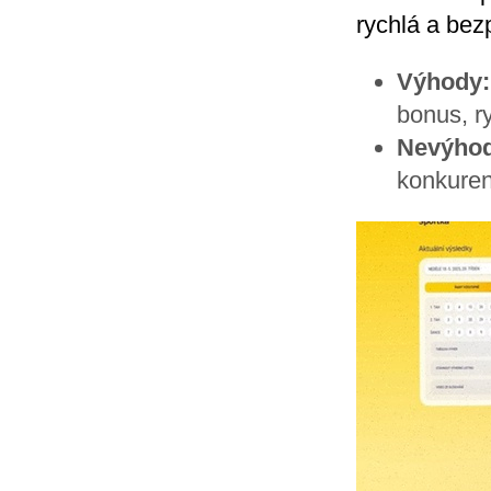
rychlá a be
Výhody:
bonus, ry
Nevýhod
konkuren