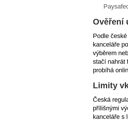
Paysafec
Ověření ú
Podle české 
kanceláře po
výběrem neb
stačí nahrát
probíhá onli
Limity v
Česká regula
přílišnými vý
kanceláře s 