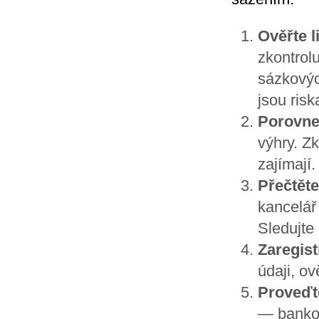
Ověřte 
zkontrolu
sázkovýc
jsou ris
Porovnej
výhry. Zk
zajímají.
Přečtět
kancelář 
Sledujte
Zaregist
údaji, ov
Proveďt
— bankov