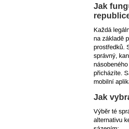
Jak fung
republic
Každá legáln
na základě 
prostředků. 
správný, kan
násobeného 
přicházíte. 
mobilní apli
Jak vybr
Výběr té spr
alternativu 
sázením: