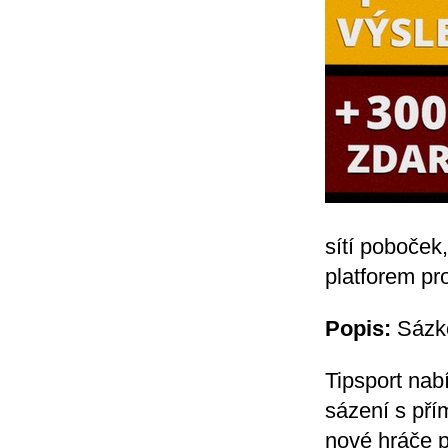
sítí poboček
platforem pr
Popis:
Sázko
Tipsport nabí
sázení s pří
nové hráče p