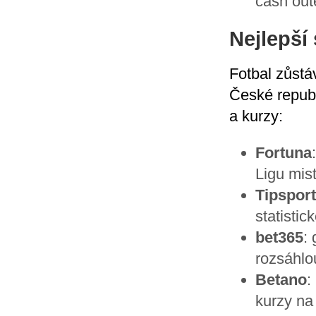
cash out
Nejlepší
Fotbal zůstá
České republ
a kurzy:
Fortuna
Ligu mis
Tipsport
statistic
bet365
:
rozsáhlo
Betano
:
kurzy na 