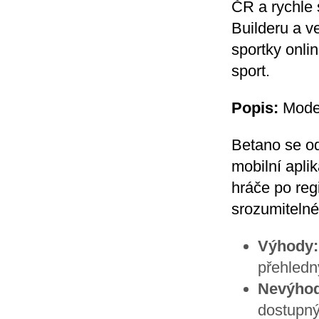
ČR a rychle 
Builderu a 
sportky onli
sport.
Popis:
Moder
Betano se od
mobilní apli
hráče po reg
srozumitelné
Výhody:
přehledný
Nevýhod
dostupný