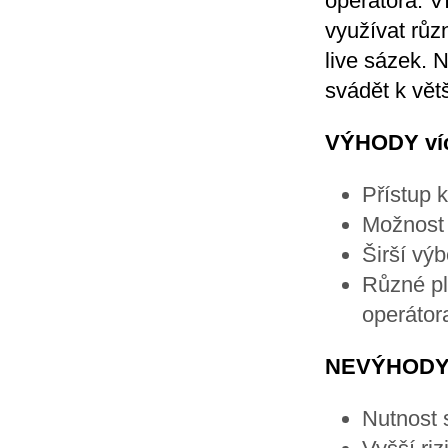
operátora. V
využívat různ
live sázek. 
svádět k vět
VÝHODY víc
Přístup 
Možnost v
Širší výb
Různé pl
operátor
NEVÝHODY v
Nutnost 