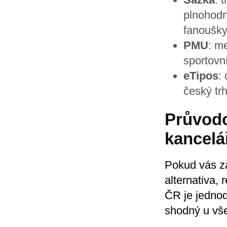
plnohodn
fanoušky
PMU
: m
sportovn
eTipos
:
český tr
Průvodc
kancelá
Pokud vás za
alternativa, 
ČR je jednod
shodný u vše