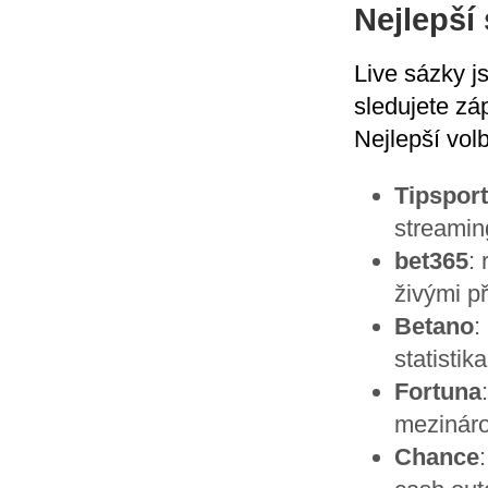
Nejlepší
Live sázky j
sledujete zá
Nejlepší vol
Tipsport
streami
bet365
:
živými p
Betano
:
statistik
Fortuna
mezináro
Chance