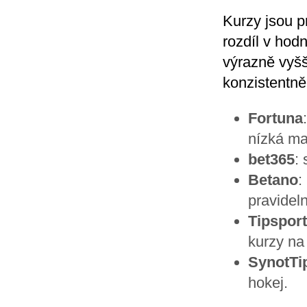
Kurzy jsou p
rozdíl v ho
výrazně vyšš
konzistentně
Fortuna
nízká ma
bet365
:
Betano
:
pravidel
Tipsport
kurzy na 
SynotTi
hokej.