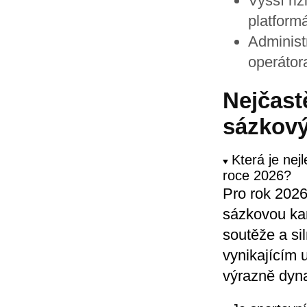
Vyšší riz
platform
Administ
operátor
Nejčast
sázkový
Která je nej
roce 2026?
Pro rok 202
sázkovou kan
soutěže a sil
vynikajícím
výrazně dyna