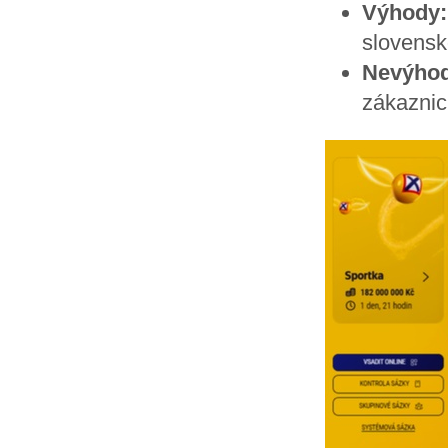
Výhody:
slovensko
Nevýhod
zákaznic