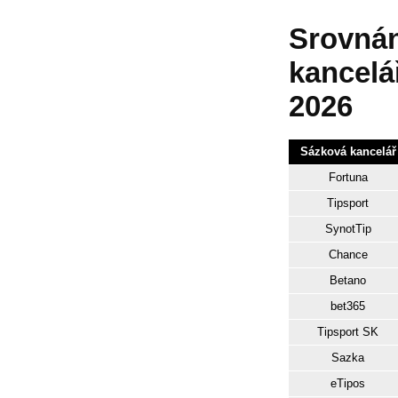
Srovnán
kancelá
2026
Sázková kancelář
Fortuna
Tipsport
SynotTip
Chance
Betano
bet365
Tipsport SK
Sazka
eTipos