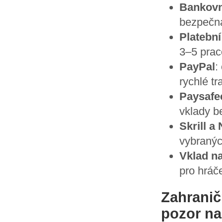
Bankovn
bezpečná
Platební
3–5 prac
PayPal
:
rychlé t
Paysafe
vklady b
Skrill a 
vybranýc
Vklad n
pro hráče
Zahranič
pozor na 