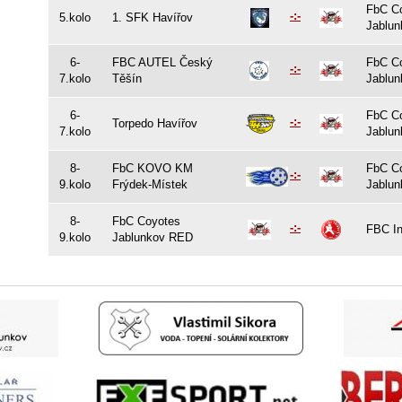
FbC C
-:-
5.kolo
1. SFK Havířov
Jablu
6-
FBC AUTEL Český
FbC C
-:-
7.kolo
Těšín
Jablu
6-
FbC C
-:-
Torpedo Havířov
7.kolo
Jablu
8-
FbC KOVO KM
FbC C
-:-
9.kolo
Frýdek-Místek
Jablu
8-
FbC Coyotes
-:-
FBC In
9.kolo
Jablunkov RED