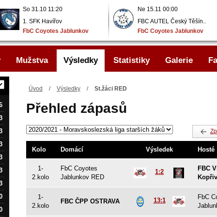
So 31.10 11:20
Ne 15.11 00:00
1. SFK Havířov
FBC AUTEL Český Těšín..
FbC Coyotes Jablunkov
FbC Coyotes Jablunkov
..
..
y
Mužstva
Výsledky
Statistiky
Galerie
Fa
Úvod
/
Výsledky
/
St.žáci RED
Přehled zápasů
6
3
3
Zp
3
Kolo
Domácí
Výsledek
Hosté
3
1-
FbC Coyotes
FBC V
3
1:2
2.kolo
Jablunkov RED
Kopři
3
0
1-
FbC C
13:1
FBC ČPP OSTRAVA
2.kolo
Jablu
0