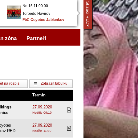
St.žáci RED
Ne 15.11 00:00
So 05.12 00:00
Torpedo Havířov
FbC KOVO KM Frýdek-
FbC Coyotes Jablunkov
Mís..
FbC Coyotes Jablunkov
..
..
n zóna
Partneři
ět na rozpis
Zobrazit tabulku
Termín
ikings
27.09.2020
vnice
Neděle 09:10
oyotes
27.09.2020
nkov RED
Neděle 11:30