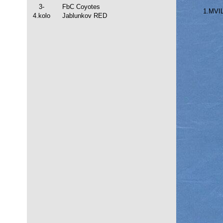
3-
FbC Coyotes
1.MVIL
4.kolo
Jablunkov RED