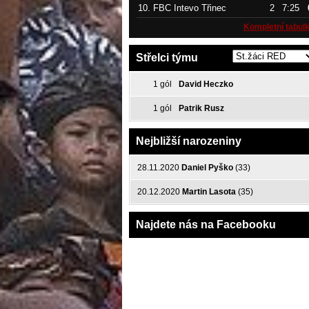
10.
FBC Intevo Třinec
2
7:25
Kompletní tabul
Střelci týmu
1 gól
David Heczko
1 gól
Patrik Rusz
Nejbližší narozeniny
28.11.2020
Daniel Pyško
(33)
20.12.2020
Martin Lasota
(35)
Najdete nás na Facebooku