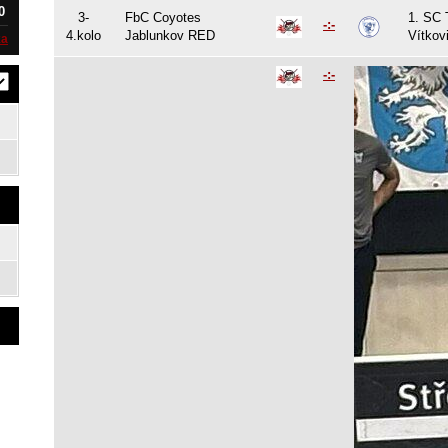
0
3-
FbC Coyotes
1. SC
-:-
4.kolo
Jablunkov RED
Vítkov
ka
-:-