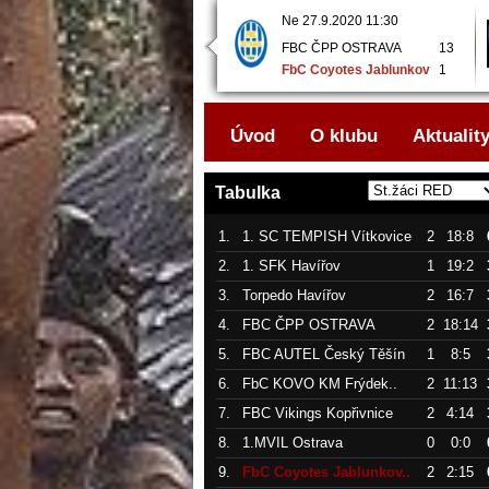
Ne 27.9.2020 09:10
Ne 27.9.2020 11:30
FbC Coyotes Jablunkov
1
FBC ČPP OSTRAVA
13
..
FBC Vikings Kopřivnice..
2
FbC Coyotes Jablunkov
1
..
Úvod
O klubu
Aktualit
Tabulka
1.
1. SC TEMPISH Vítkovice
2
18:8
2.
1. SFK Havířov
1
19:2
3.
Torpedo Havířov
2
16:7
4.
FBC ČPP OSTRAVA
2
18:14
5.
FBC AUTEL Český Těšín
1
8:5
6.
FbC KOVO KM Frýdek..
2
11:13
7.
FBC Vikings Kopřivnice
2
4:14
8.
1.MVIL Ostrava
0
0:0
9.
FbC Coyotes Jablunkov..
2
2:15