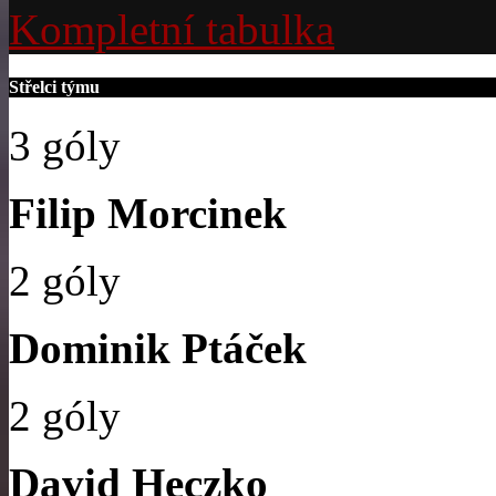
Kompletní tabulka
Střelci týmu
3 góly
Filip Morcinek
2 góly
Dominik Ptáček
2 góly
David Heczko