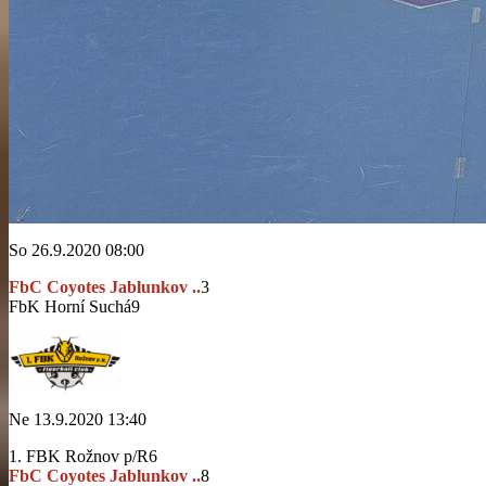
So 26.9.2020 08:00
FbC Coyotes Jablunkov ..
3
FbK Horní Suchá
9
Ne 13.9.2020 13:40
1. FBK Rožnov p/R
6
FbC Coyotes Jablunkov ..
8