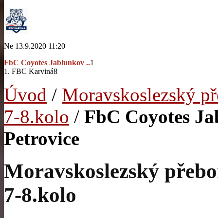
Ne 13.9.2020 11:20
FbC Coyotes Jablunkov ..
1
1. FBC Karviná
8
Úvod
/
Moravskoslezský př
7-8.kolo
/
FbC Coyotes J
Petrovice
Moravskoslezský přebor
7-8.kolo