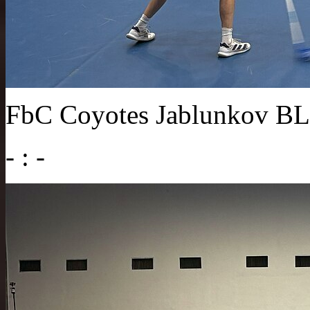
FbC Coyotes Jablunkov 
- : -