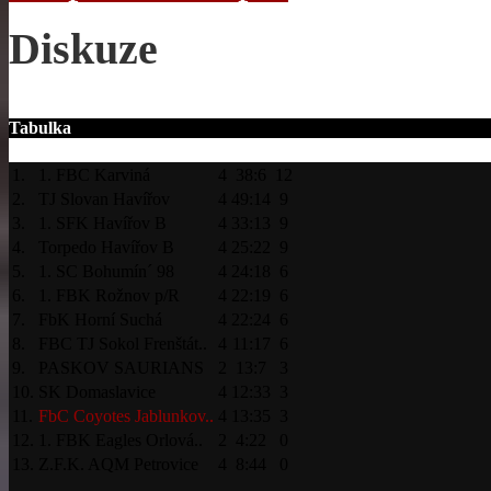
Diskuze
Tabulka
1.
1. FBC Karviná
4
38:6
12
2.
TJ Slovan Havířov
4
49:14
9
3.
1. SFK Havířov B
4
33:13
9
4.
Torpedo Havířov B
4
25:22
9
5.
1. SC Bohumín´ 98
4
24:18
6
6.
1. FBK Rožnov p/R
4
22:19
6
7.
FbK Horní Suchá
4
22:24
6
8.
FBC TJ Sokol Frenštát..
4
11:17
6
9.
PASKOV SAURIANS
2
13:7
3
10.
SK Domaslavice
4
12:33
3
11.
FbC Coyotes Jablunkov..
4
13:35
3
12.
1. FBK Eagles Orlová..
2
4:22
0
13.
Z.F.K. AQM Petrovice
4
8:44
0