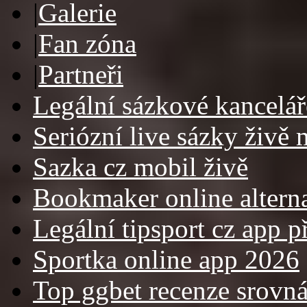
|
Galerie
|
Fan zóna
|
Partneři
Legální sázkové kancelář
Seriózní live sázky živě 
Sazka cz mobil živě
Bookmaker online altern
Legální tipsport cz app p
Sportka online app 2026
Top ggbet recenze srovná