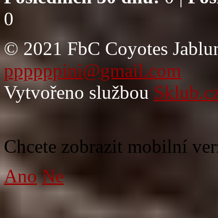
0
© 2021 FbC Coyotes Jablun
ppppppini@gmail.com
Vytvořeno službou
Sklub.c
Chcete zobrazit mobilní ver
Ano
Ne