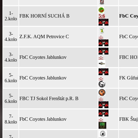
1-
FBK HORNÍ SUCHÁ B
5:6
FbC Coy
2.kolo
3-
Z.F.K. AQM Petrovice C
-:-
FbC Coyo
4.kolo
3-
FbC Coyotes Jablunkov
-:-
FBC HO
4.kolo
5-
FbC Coyotes Jablunkov
-:-
FK Gůfuň
6.kolo
5-
FBC TJ Sokol Frenštát p.R. B
-:-
FbC Coyo
6.kolo
7-
FbC Coyotes Jablunkov
-:-
FBK Štaj
8.kolo
7-