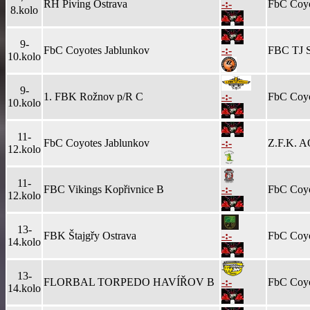
RH Piving Ostrava
-:-
FbC Coyo
8.kolo
9-
FbC Coyotes Jablunkov
-:-
FBC TJ S
10.kolo
9-
1. FBK Rožnov p/R C
-:-
FbC Coyo
10.kolo
11-
FbC Coyotes Jablunkov
-:-
Z.F.K. A
12.kolo
11-
FBC Vikings Kopřivnice B
-:-
FbC Coyo
12.kolo
13-
FBK Štajgřy Ostrava
-:-
FbC Coyo
14.kolo
13-
FLORBAL TORPEDO HAVÍŘOV B
-:-
FbC Coyo
14.kolo