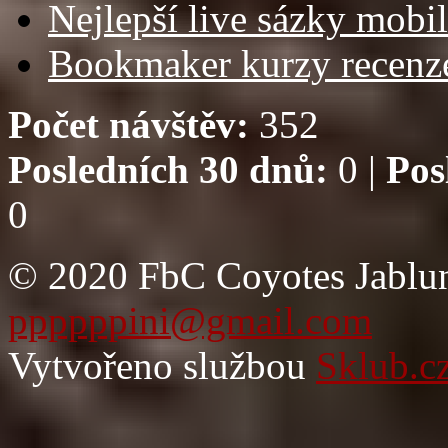
Nejlepší live sázky mobi
Bookmaker kurzy recenz
Počet návštěv:
352
Posledních 30 dnů:
0 |
Pos
0
© 2020 FbC Coyotes Jablun
ppppppini@gmail.com
Vytvořeno službou
Sklub.c