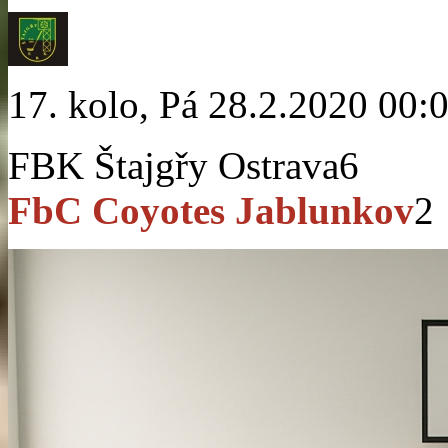
17. kolo, Pá 28.2.2020 00:
FBK Štajgřy Ostrava
6
FbC Coyotes Jablunkov
2