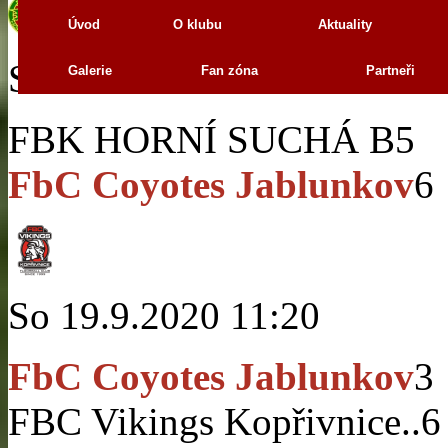
Úvod
O klubu
Aktuality
So 19.9.2020 13:40
Galerie
Fan zóna
Partneři
FBK HORNÍ SUCHÁ B
5
FbC Coyotes Jablunkov
6
So 19.9.2020 11:20
FbC Coyotes Jablunkov
3
FBC Vikings Kopřivnice..
6