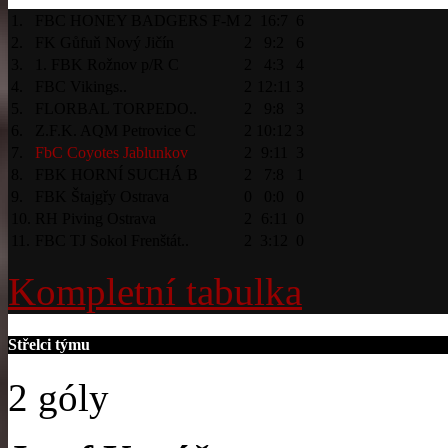
1.
FBC HONEY BADGERS F-M
2
16:7
6
2.
FK Gůfuň Nový Jičín
2
9:2
6
3.
1. FBK Rožnov p/R C
2
4:3
4
4.
FBC Vikings..
2
12:11
3
5.
FLORBAL TORPEDO..
2
9:8
3
6.
Z.F.K. AQM Petrovice C
2
10:12
3
7.
FbC Coyotes Jablunkov
2
9:11
3
8.
FBK HORNÍ SUCHÁ B
2
7:8
1
9.
FBK Štajgřy Ostrava
0
0:0
0
10.
RH Piving Ostrava
2
6:11
0
11.
FBC TJ Sokol Frenštát..
2
3:12
0
Kompletní tabulka
Střelci týmu
2 góly