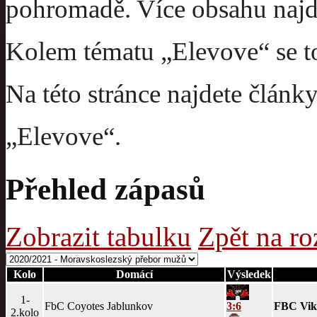
pohromadě. Více obsahu najde
Kolem tématu „Elevove“ se toč
Na této stránce najdete článk
„Elevove“.
Přehled zápasů
Zobrazit tabulku
Zpět na ro
Kolo
Domácí
Výsledek
1-
FbC Coyotes Jablunkov
3:6
FBC Viki
2.kolo