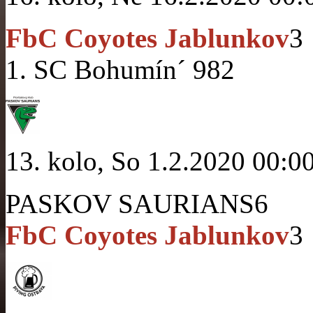
FbC Coyotes Jablunkov
3
1. SC Bohumín´ 98
2
13. kolo, So 1.2.2020 00:0
PASKOV SAURIANS
6
FbC Coyotes Jablunkov
3