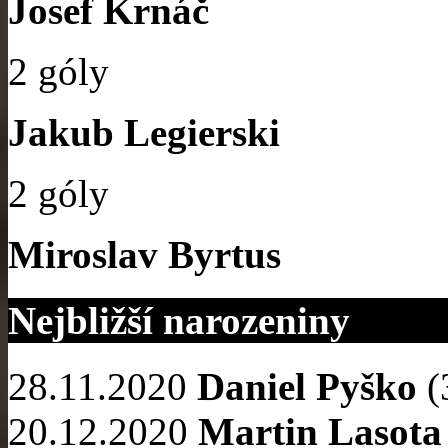
Josef Krnáč
2 góly
Jakub Legierski
2 góly
Miroslav Byrtus
Nejbližší narozeniny
28.11.2020
Daniel Pyško
(
20.12.2020
Martin Lasota