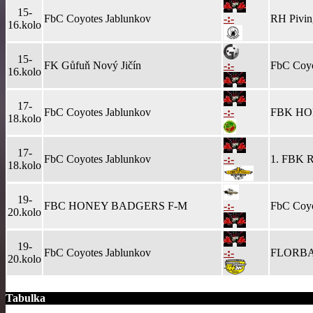
15-
FbC Coyotes Jablunkov
-:-
RH Pivin
16.kolo
15-
FK Gůfuň Nový Jičín
-:-
FbC Coyo
16.kolo
17-
FbC Coyotes Jablunkov
-:-
FBK HO
18.kolo
17-
FbC Coyotes Jablunkov
-:-
1. FBK R
18.kolo
19-
FBC HONEY BADGERS F-M
-:-
FbC Coyo
20.kolo
19-
FbC Coyotes Jablunkov
-:-
FLORBA
20.kolo
Tabulka