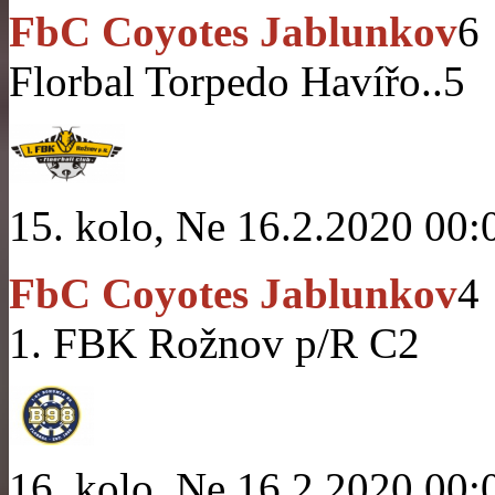
FbC Coyotes Jablunkov
6
Florbal Torpedo Havířo..
5
15. kolo, Ne 16.2.2020 00:
FbC Coyotes Jablunkov
4
1. FBK Rožnov p/R C
2
16. kolo, Ne 16.2.2020 00: