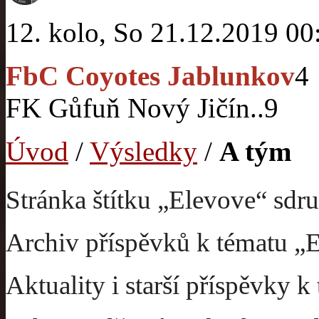
12. kolo, So 21.12.2019 00
FbC Coyotes Jablunkov
4
FK Gůfuň Nový Jičín..
9
Úvod
/
Výsledky
/
A tým
Stránka štítku „Elevove“ sdru
Archiv příspěvků k tématu „
Aktuality i starší příspěvky 