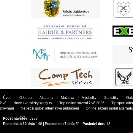
Úvod
|
O klubu
|
Aktuality
|
Mužstva
|
Výsledky
|
Statistiky
|
Gale
živě
Nové live sázky kurzy cz
Top online sázení živě 2026
Tip sport alt
srovnání
Nejlepší ggbet alternativa přihlášení
Online sázení mobil alternati
Počet návštěv:
5988
Posledních 30 dnů:
148 |
Posledních 7 dnů:
51 |
Poslední den:
13