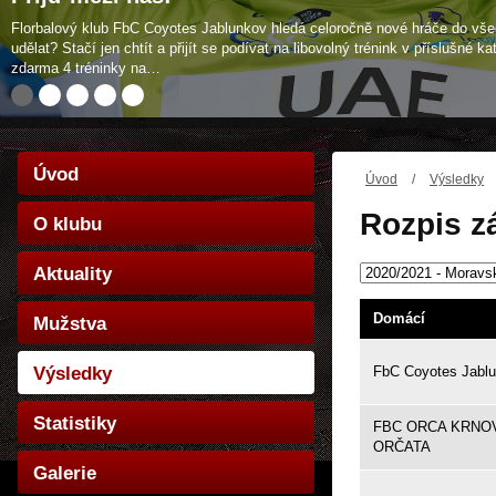
Florbalový klub FbC Coyotes Jablunkov hledá celoročně nové hráče do všec
udělat? Stačí jen chtít a přijít se podívat na libovolný trénink v příslušné 
zdarma 4 tréninky na…
Úvod
Úvod
/
Výsledky
Rozpis z
O klubu
Aktuality
Domácí
Mužstva
Výsledky
FbC Coyotes Jabl
Statistiky
FBC ORCA KRNO
ORČATA
Galerie