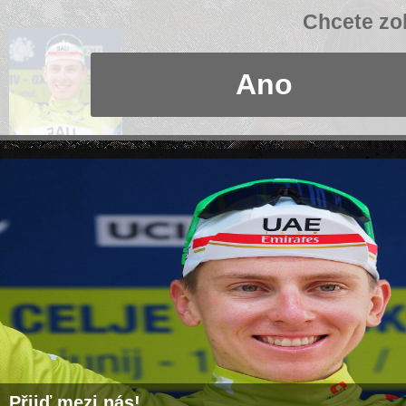
Chcete zob
Ano
Přijď mezi nás!