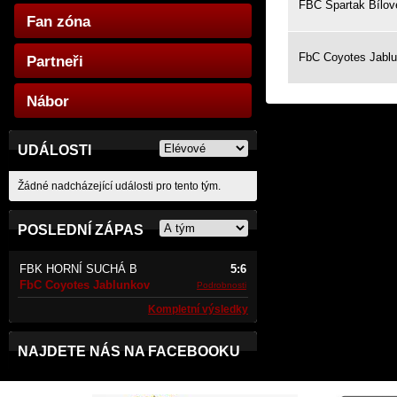
FBC Spartak Bílov
Fan zóna
FbC Coyotes Jabl
Partneři
Nábor
UDÁLOSTI
Žádné nadcházející události pro tento tým.
POSLEDNÍ ZÁPAS
FBK HORNÍ SUCHÁ B
5:6
FbC Coyotes Jablunkov
Podrobnosti
Kompletní výsledky
NAJDETE NÁS NA FACEBOOKU